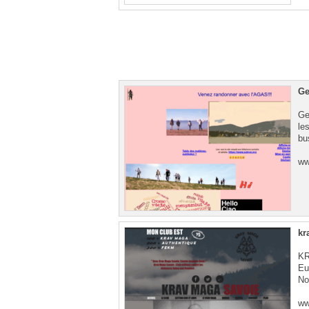
Ge
Ge
le
bu
ww
kr
KR
Eu
No
ww