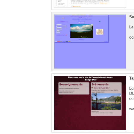
Sa
Le
co
Ta
Lo
DU
de 
ww