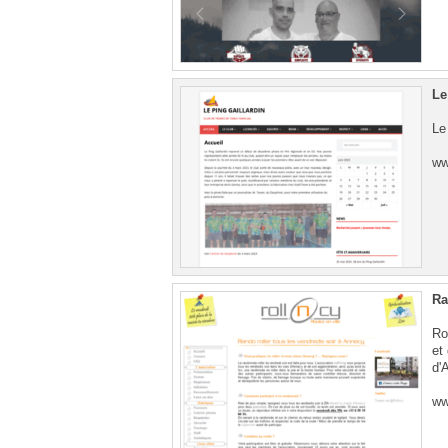
Le
Le
ww
Ra
Ro
et
d'
ww