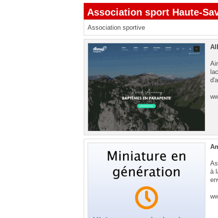
Association sport Haute-Sa
Association sportive
AI
Ai
la
d'
ww
Am
As
à 
en
ww