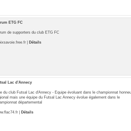
rum ETG FC
rum de supporters du club ETG FC
oixsavoie.free.fr
|
Détails
tsal Lac d'Annecy
te du club Futsal Lac d'Annecy - Equipe évoluant dans le championnat honneu
gional mais une équipe du Futsal Lac Annecy évolue également dans le
ampionnat départemental
w.flac74.fr
|
Détails