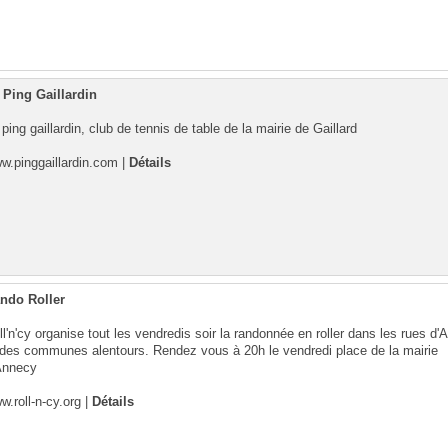
 Ping Gaillardin
 ping gaillardin, club de tennis de table de la mairie de Gaillard
w.pinggaillardin.com
|
Détails
ndo Roller
ll'n'cy organise tout les vendredis soir la randonnée en roller dans les rues d
 des communes alentours. Rendez vous à 20h le vendredi place de la mairie
Annecy
w.roll-n-cy.org
|
Détails