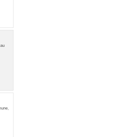
 au
mune,