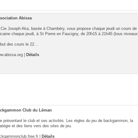
sociation Abissa
 Cie Joseph Aka, basée à Chambéry, vous propose chaque jeudi un cours de
ricaine chaque jeudi, à St Pierre en Faucigny, de 20h15 à 21h45 (tous niveaux)
but des cours le 22...
w.abissa.org
|
Détails
ckgammon Club du Léman
te présentant le club et ses activités. Les règles du jeu de backgammon, la
ratégie et des liens vers des sites de jeu.
ckgammonclub.free.fr
|
Détails