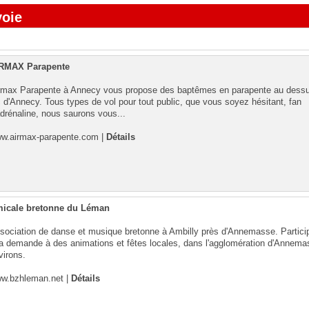
voie
RMAX Parapente
rmax Parapente à Annecy vous propose des baptêmes en parapente au dess
c d'Annecy. Tous types de vol pour tout public, que vous soyez hésitant, fan
adrénaline, nous saurons vous...
w.airmax-parapente.com
|
Détails
icale bretonne du Léman
sociation de danse et musique bretonne à Ambilly près d'Annemasse. Partici
la demande à des animations et fêtes locales, dans l'agglomération d'Annema
virons.
w.bzhleman.net
|
Détails