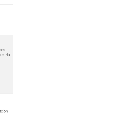
hes,
nus du
ation