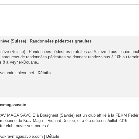
nève (Suisse) : Randonnées pédestres gratuites
nève (Suisse) : Randonnées pédestres gratuites au Salève. Tous les dimanc
s amoureux de randonnées pédestres se donnent rendez-vous à 10h au termi
s 8 à Veyrier-Douane...
w.rando-saleve.net
|
Détails
avmagasavoie
AV MAGA SAVOIE à Bourgneuf (Savoie) est un club affilié à la FEKM Fédér
ropéenne de Krav Maga – Richard Douieb, et a été créé en Juillet 2016.
tre club, ouvre ses portes à...
w.kravmagasavoie.com
|
Détails