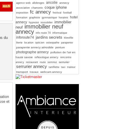
ancolie
annecy
agence web
allobroges
coque iphone
association
chamonix
fc annecy
exposition
festival
football
hotel
formation
graphiste
gymnastique
horaires
immobilier
annecy
hypnose
immobilier
immobilier neuf
neuf
annecy
info route 74
informatique
jardins secrets
us du
inforoute74
klorofile
literie
location
opticien
osteopathe
parapente
parapente annecy aéroslide
peinture
photographe annecy
pollution de l'air en
haute savoie
reflexologue annecy
rencontre
serrurier
annecy
restaurant
route
semnoz
serrurier annecy
tartiflette
taxi
traiteur
transport
webcam annecy
travaux
pation
sse et