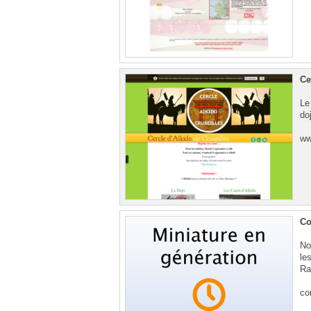
Ce
Le
do
ww
Co
No
le
Ra
co