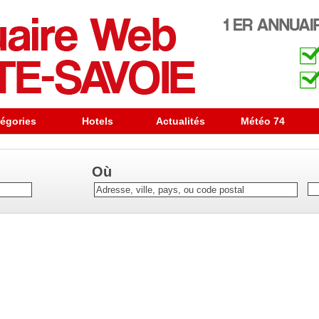
égories
Hotels
Actualités
Météo 74
Où