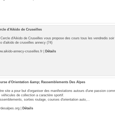
rcle d'Aikido de Cruseilles
 Cercle d'Aikido de Cruseilles vous propose des cours tous les vendredis soir
jo d'aikido de cruseilles annecy (74)
w.aikido-annecy-cruseilles.fr
|
Détails
urse d'Orientation &amp; Rassemblements Des Alpes
tre site a pour but d'organiser des manifestations autours d'une passion com
s véhicules de collection a caractère sportif.
ssemblements, sorties roulage, courses d'orientation auto,...
rdesalpes.org
|
Détails