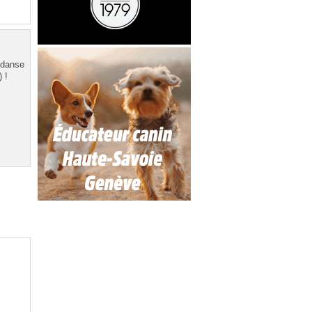
 danse
 !