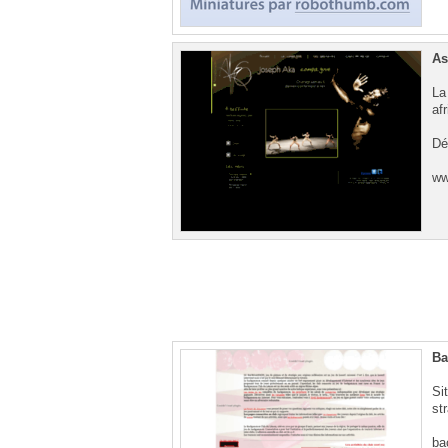
As
La
af
Dé
ww
Ba
Si
st
ba