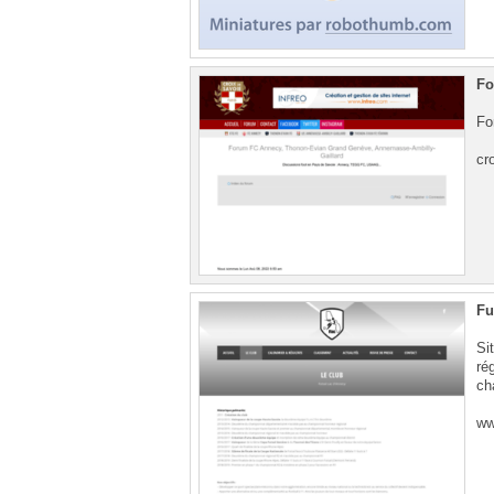
Fo
Fo
cr
Fu
Si
ré
ch
ww