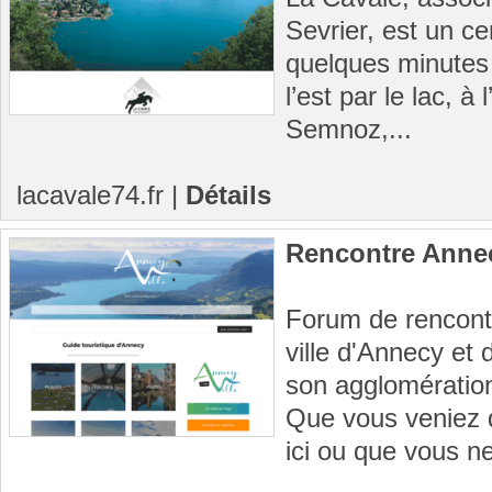
Sevrier, est un ce
quelques minutes 
l’est par le lac, 
Semnoz,...
lacavale74.fr
|
Détails
Rencontre Anne
Forum de rencontr
ville d'Annecy e
son agglomératio
Que vous veniez d
ici ou que vous n