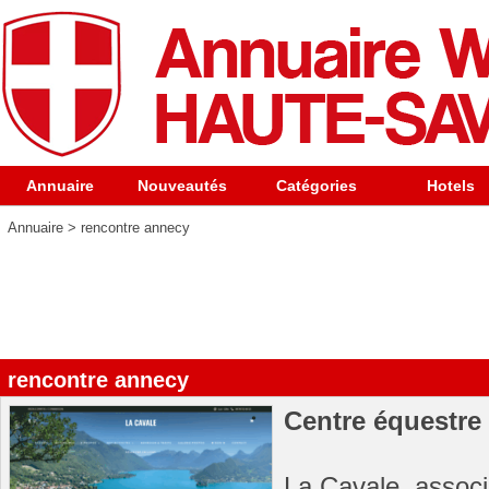
Annuaire
Nouveautés
Catégories
Hotels
Annuaire
>
rencontre annecy
rencontre annecy
Centre équestre 
La Cavale, associ