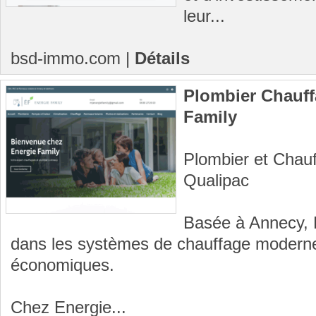
leur...
bsd-immo.com
|
Détails
Plombier Chauff
Family
Plombier et Chauf
Qualipac
Basée à Annecy, E
dans les systèmes de chauffage moderne
économiques.
Chez Energie...