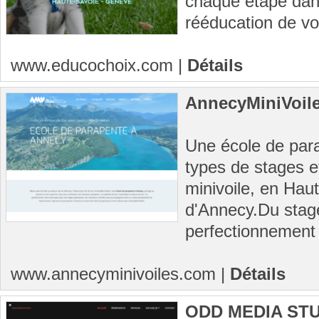
chaque étape dans
rééducation de vot
www.educochoix.com
|
Détails
AnnecyMiniVoil
Une école de par
types de stages e
minivoile, en Hau
d'Annecy.Du stage 
perfectionnement 
www.annecyminivoiles.com
|
Détails
ODD MEDIA ST