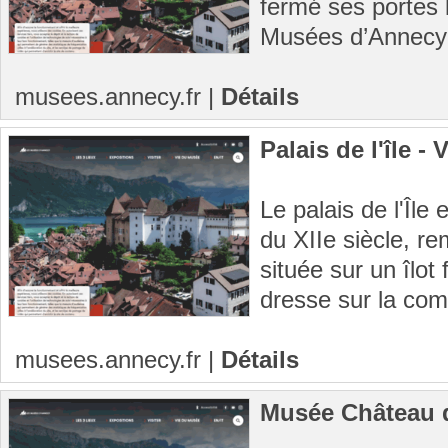
fermé ses portes 
Musées d’Annecy s
musees.annecy.fr
|
Détails
Palais de l'île -
Le palais de l'Île
du XIIe siècle, re
située sur un îlot
dresse sur la co
musees.annecy.fr
|
Détails
Musée Château 