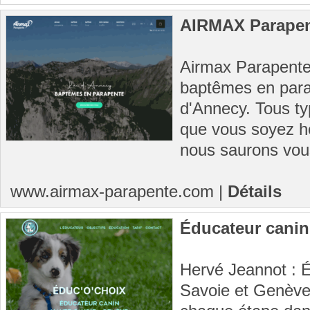
AIRMAX Parape
Airmax Parapente
baptêmes en para
d'Annecy. Tous typ
que vous soyez hé
nous saurons vous
www.airmax-parapente.com
|
Détails
Éducateur canin
Hervé Jeannot : 
Savoie et Genèv