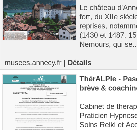
Le château d'Ann
fort, du XIIe sièc
reprises, notamme
(1430 et 1487, 15
Nemours, qui se..
musees.annecy.fr
|
Détails
ThérALPie - Pas
brève & coachin
Cabinet de therap
Praticien Hypno
Soins Reiki et Ac