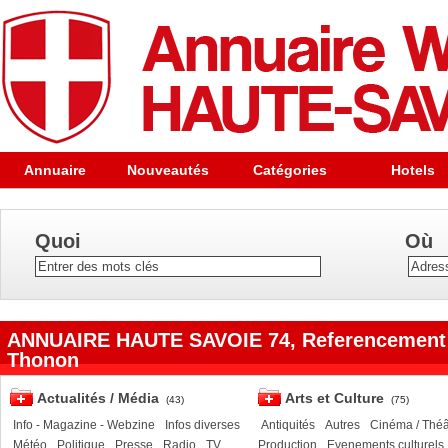
Annuaire
Nouveautés
Catégories
Hotels
Quoi
Où
ANNUAIRE HAUTE SAVOIE 74, Referencement 
Thonon
Actualités / Média
Arts et Culture
(43)
(75)
Info - Magazine - Webzine
Infos diverses
Antiquités
Autres
Cinéma / Théât
Météo
Politique
Presse
Radio
TV
Production
Evenements culturels