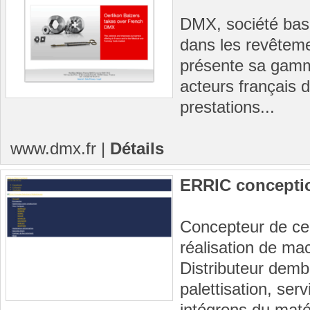
DMX, société basé
dans les revêteme
présente sa gamme
acteurs français d
prestations...
www.dmx.fr
|
Détails
ERRIC conceptio
Concepteur de cel
réalisation de ma
Distributeur dem
palettisation, ser
intégrons du matér