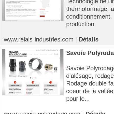
Technologie de l'i
thermoformage, a
conditionnement. 
production.
www.relais-industries.com
|
Détails
Savoie Polyrod
Savoie Polyrodage
d'alésage, rodage 
Rodage double fac
coeur de la vallée
pour le...
www.savoie-polyrodage.com
|
Détails