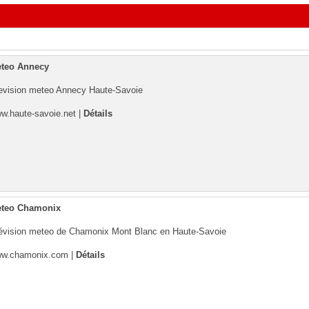
teo Annecy
evision meteo Annecy Haute-Savoie
w.haute-savoie.net
|
Détails
teo Chamonix
évision meteo de Chamonix Mont Blanc en Haute-Savoie
w.chamonix.com
|
Détails