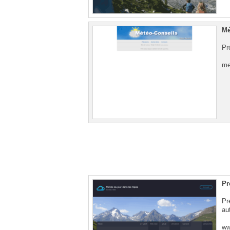
Mé
Pr
me
Pr
Pr
au
ww