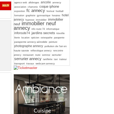
ancolie
annecy
agence web
allobroges
coque iphone
association
chamonix
fc annecy
exposition
festival
football
hotel
formation
graphiste
gymnastique
horaires
immobilier
annecy
hypnose
immobilier
immobilier neuf
neuf
annecy
info route 74
informatique
jardins secrets
inforoute74
klorofile
literie
location
opticien
osteopathe
parapente
parapente annecy aéroslide
peinture
photographe annecy
pollution de l'air en
haute savoie
reflexologue annecy
rencontre
serrurier
annecy
restaurant
route
semnoz
serrurier annecy
tartiflette
taxi
traiteur
transport
webcam annecy
travaux