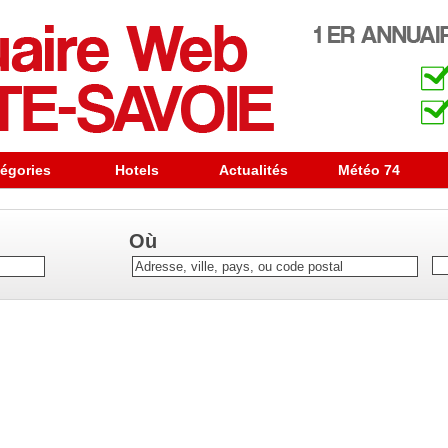
égories
Hotels
Actualités
Météo 74
Où