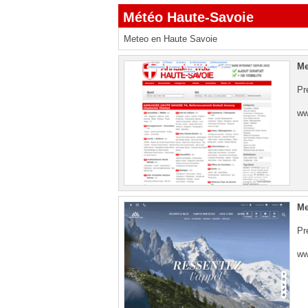
Météo Haute-Savoie
Meteo en Haute Savoie
Me
Pr
ww
Me
Pr
ww