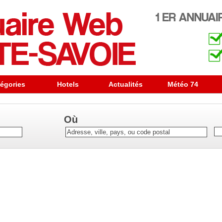
égories
Hotels
Actualités
Météo 74
Où