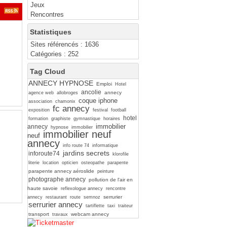
Jeux
Rencontres
Statistiques
Sites référencés : 1636
Catégories : 252
Tag Cloud
ANNECY HYPNOSE
Emploi
Hotel
ancolie
annecy
agence web
allobroges
coque iphone
association
chamonix
fc annecy
exposition
festival
football
hotel
formation
graphiste
gymnastique
horaires
immobilier
annecy
hypnose
immobilier
immobilier neuf
neuf
annecy
info route 74
informatique
jardins secrets
inforoute74
klorofile
literie
location
opticien
osteopathe
parapente
parapente annecy aéroslide
peinture
photographe annecy
pollution de l'air en
haute savoie
reflexologue annecy
rencontre
serrurier
annecy
restaurant
route
semnoz
serrurier annecy
tartiflette
taxi
traiteur
transport
webcam annecy
travaux