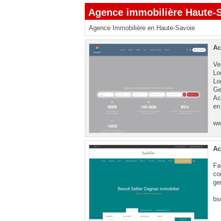
Agence immobilière Haute-
Agence Immobilière en Haute-Savoie
Ac
Ve
Lo
Lo
Ge
Ac
en
ww
Ac
Fa
co
ge
bs