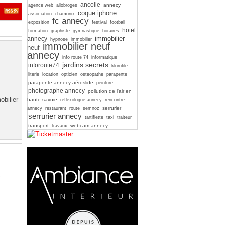
ancolie
annecy
agence web
allobroges
coque iphone
association
chamonix
fc annecy
exposition
festival
football
hotel
formation
graphiste
gymnastique
horaires
immobilier
annecy
hypnose
immobilier
immobilier neuf
neuf
annecy
info route 74
informatique
jardins secrets
inforoute74
klorofile
literie
location
opticien
osteopathe
parapente
parapente annecy aéroslide
peinture
photographe annecy
pollution de l'air en
obilier
haute savoie
reflexologue annecy
rencontre
serrurier
annecy
restaurant
route
semnoz
serrurier annecy
tartiflette
taxi
traiteur
transport
webcam annecy
travaux