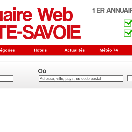
égories
Hotels
Actualités
Météo 74
Où