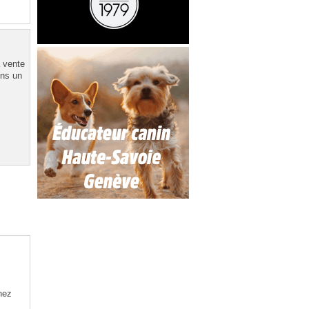
a vente
ons un
nez