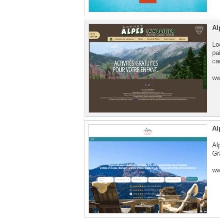
Al
Lo
pa
ca
ww
Al
Al
Gr
ww