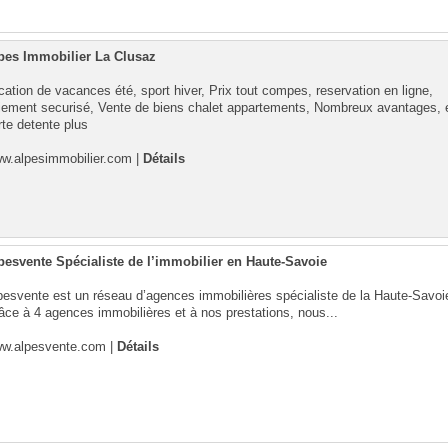
pes Immobilier La Clusaz
cation de vacances été, sport hiver, Prix tout compes, reservation en ligne,
iement securisé, Vente de biens chalet appartements, Nombreux avantages, 
rte detente plus
w.alpesimmobilier.com
|
Détails
pesvente Spécialiste de l’immobilier en Haute-Savoie
pesvente est un réseau d’agences immobilières spécialiste de la Haute-Savoi
âce à 4 agences immobilières et à nos prestations, nous...
w.alpesvente.com
|
Détails