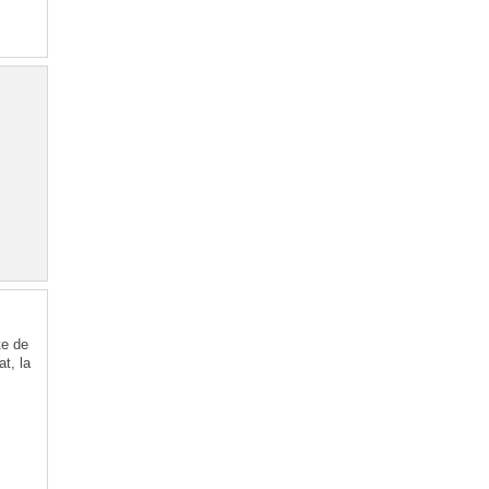
te de
t, la