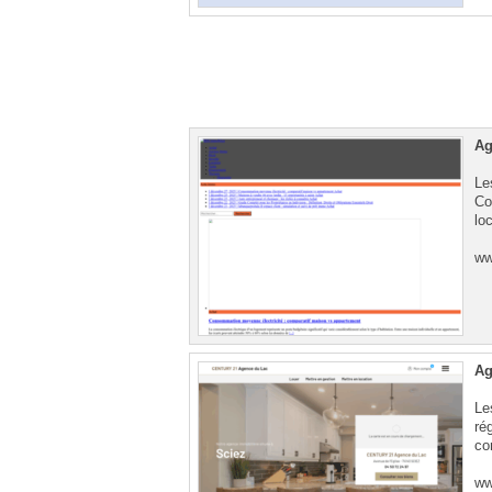
Ag
Le
Co
lo
ww
Ag
Le
ré
co
ww