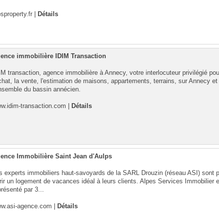
psproperty.fr
|
Détails
ence immobilière IDIM Transaction
IM transaction, agence immobilière à Annecy, votre interlocuteur privilégié pou
achat, la vente, l'estimation de maisons, appartements, terrains, sur Annecy et
ensemble du bassin annécien.
w.idim-transaction.com
|
Détails
ence Immobilière Saint Jean d'Aulps
s experts immobiliers haut-savoyards de la SARL Drouzin (réseau ASI) sont p
frir un logement de vacances idéal à leurs clients. Alpes Services Immobilier 
présenté par 3...
w.asi-agence.com
|
Détails