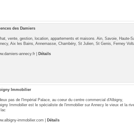
ences des Damiers
hat, vente, gestion, location, appartements et maisons. Ain, Savoie, Haute-S
necy, Aix les Bains, Annemasse, Chambéry, St Julien, St Genis, Ferney Volta
w.damiers-annecy.fr
|
Détails
bigny Immobilier
deux pas de l'Impérial Palace, au coeur du centre commercial d'Albigny,
bigny Immobilier est le spécialiste de l'immobilier sur Annecy le vieux et la riv
 lac
w.albigny-immobilier.com
|
Détails