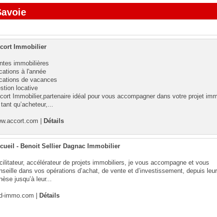
Savoie
cort Immobilier
ntes immobilières
cations à l'année
cations de vacances
stion locative
cort Immobilier,partenaire idéal pour vous accompagner dans votre projet imm
 tant qu’acheteur,...
w.accort.com
|
Détails
cueil - Benoit Sellier Dagnac Immobilier
cilitateur, accélérateur de projets immobiliers, je vous accompagne et vous
nseille dans vos opérations d’achat, de vente et d’investissement, depuis leur
nèse jusqu’à leur...
d-immo.com
|
Détails