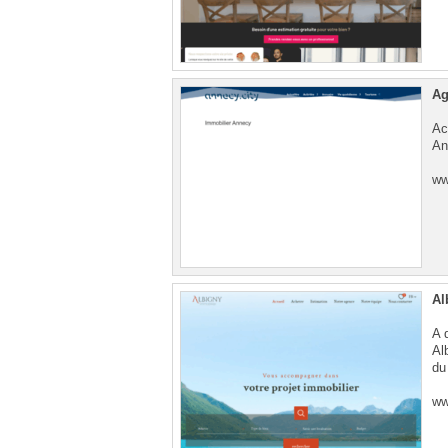
Ag
Ac
An
ww
Al
A 
Al
du
ww