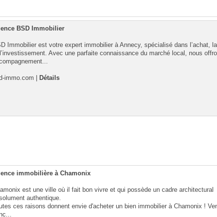
ence BSD Immobilier
D Immobilier est votre expert immobilier à Annecy, spécialisé dans l’achat, l
 l’investissement. Avec une parfaite connaissance du marché local, nous offr
compagnement...
d-immo.com
|
Détails
ence immobilière à Chamonix
amonix est une ville où il fait bon vivre et qui possède un cadre architectural
solument authentique.
utes ces raisons donnent envie d'acheter un bien immobilier à Chamonix ! Ve
nc...