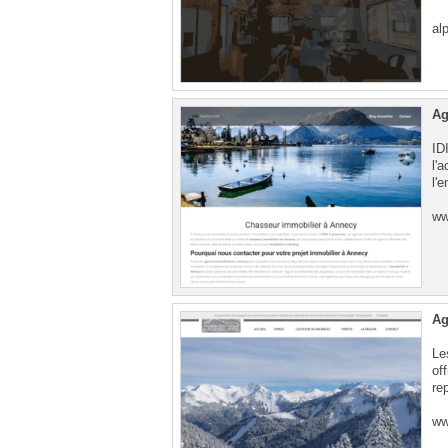
al
Ag
ID
l'
l'
ww
Ag
Le
of
re
ww