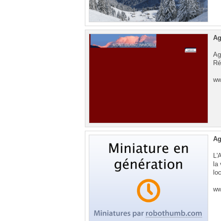
Ag
Ag
Ré
ww
Ag
L'
la
loc
ww