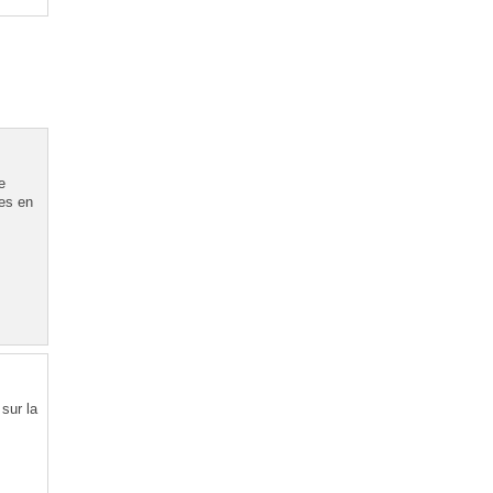
e
es en
sur la