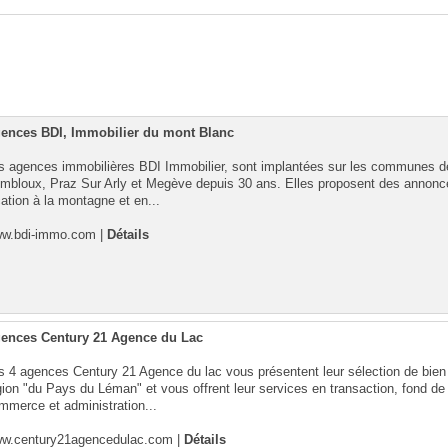
ences BDI, Immobilier du mont Blanc
s agences immobilières BDI Immobilier, sont implantées sur les communes d
mbloux, Praz Sur Arly et Megève depuis 30 ans. Elles proposent des annonc
cation à la montagne et en...
w.bdi-immo.com
|
Détails
ences Century 21 Agence du Lac
s 4 agences Century 21 Agence du lac vous présentent leur sélection de bien 
gion "du Pays du Léman" et vous offrent leur services en transaction, fond de
mmerce et administration...
w.century21agencedulac.com
|
Détails