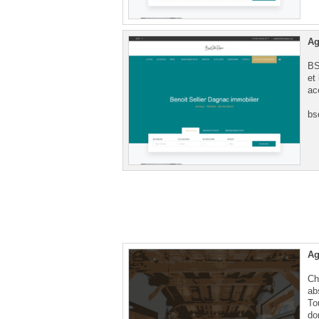
Ag
BS
et
ac
bs
Ag
Ch
ab
To
do