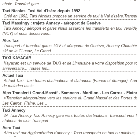
choix. Transfert gare :...
Taxi Nicolas, Taxi Val d'Isère depuis 1992
Créé en 1992, Taxi Nicolas propose un service de taxi à Val d’Isère.Transport
Taxi Massingy : trajets Annecy - aéroport de Genève
Taxi Annecy aéroport et gares Nous assurons les transferts en taxi vers/d
(NCY) et nous desservons...
Alex Taxi
Transport et transfert gares TGV et aéroports de Genève, Annecy Chambér
ski de la CLusaz, Le Grand...
TAXI KAYACAB
Kayacab est un service de TAXI et de Limousine à votre disposition pour to
anniversaire... Toutes les...
Actuel Taxi
Actuel Taxi : taxi toutes destinations et distances (France et étranger). Aéro
de malades assis....
Alps Transfert / Grand-Massif - Samoens - Morillon - Les Carroz - Flain
>Transfert aéroport/gare vers les stations du Grand Massif et des Portes 
Les Carroz, Flaine, Les...
Taxi Annecy
2A Taxi Annecy Taxi Annecy gare vers toutes destinations, transport vers 
stations de skis Transport...
Aero Taxi
Aéro taxi sur Agglomération d'annecy : Tous transports en taxi ou minibus, p