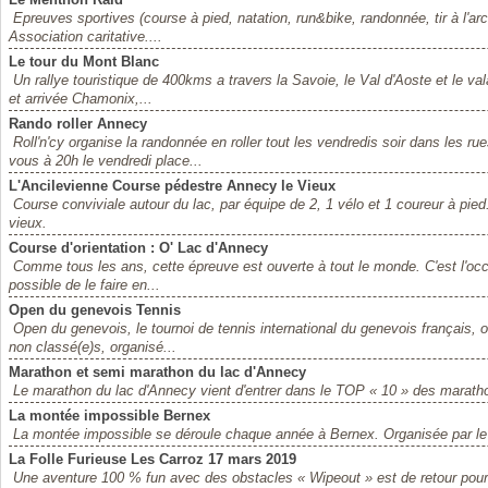
Epreuves sportives (course à pied, natation, run&bike, randonnée, tir à l'arc
Association caritative....
Le tour du Mont Blanc
Un rallye touristique de 400kms a travers la Savoie, le Val d'Aoste et le va
et arrivée Chamonix,...
Rando roller Annecy
Roll'n'cy organise la randonnée en roller tout les vendredis soir dans les
vous à 20h le vendredi place...
L'Ancilevienne Course pédestre Annecy le Vieux
Course conviviale autour du lac, par équipe de 2, 1 vélo et 1 coureur à pied
vieux.
Course d'orientation : O' Lac d'Annecy
Comme tous les ans, cette épreuve est ouverte à tout le monde. C'est l'occas
possible de le faire en...
Open du genevois Tennis
Open du genevois, le tournoi de tennis international du genevois français, 
non classé(e)s, organisé...
Marathon et semi marathon du lac d'Annecy
Le marathon du lac d'Annecy vient d'entrer dans le TOP « 10 » des marath
La montée impossible Bernex
La montée impossible se déroule chaque année à Bernex. Organisée par l
La Folle Furieuse Les Carroz 17 mars 2019
Une aventure 100 % fun avec des obstacles « Wipeout » est de retour pour 