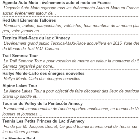
Agenda Auto Moto : évènements auto et moto en France
L'agenda Auto Moto regroupe tous les évènements Auto et Moto en France,
aucun évènement autour de...
Red Bull Elements Talloires
Rameurs, trailers, parapentistes, vététistes, tous membres de la même pla
peu, voire jamais en...
Tecnica Maxi-Race du lac d'Annecy
L'événement grand public Tecnica-MaXi-Race accueillera en 2015, l'une de
du Monde de Trail IAU. Comme...
Trail Semnoz Tour
Le Trail Semnoz Tour a pour vocation de mettre en valeur la montagne du 
Semnoz (organisé par notre...
Rallye Monte-Carlo des énergies nouvelles
Rallye Monte-Carlo des énergies nouvelles
Alpine Lakes Tour
Le Alpine Lakes Tour a pour objectif de faire découvrir des lieux de pratiqu
Stand up paddle et...
Tournoi de Volley de la Pentecôte Annecy
Evènement incontournable de l'année sportive annécienne, ce tournoi de 
joueurs et joueuses,...
Tennis Les Petits Princes du Lac d'Annecy
Fondé par Mr Jacques Decret, Ce grand tournoi international de Tennis sur 
les meilleurs joueurs...
Le Menthon Raid