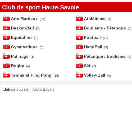
Club de sport Haute-Savoie
Arts Martiaux
Athlétisme
(26)
(3)
Basket-Ball
Boulisme - Pétanque
(5)
(6)
Equitation
Football
(9)
(22)
Gymnastique
HandBall
(5)
(3)
Patinage
Pétanque / Boulisme
(1)
(0)
Rugby
Ski
(4)
(7)
Tennis et Ping Pong
Volley-Ball
(19)
(4)
Club de sport en Haute-Savoie