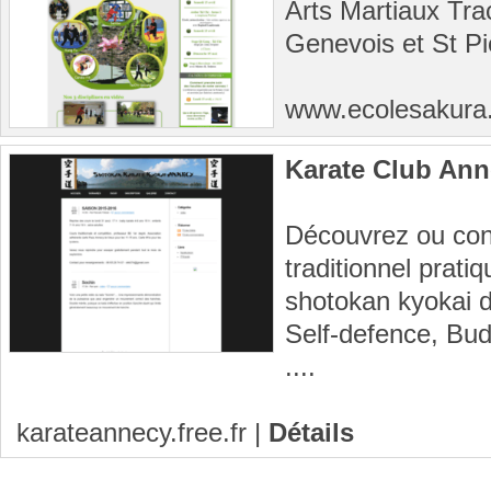
Arts Martiaux Trac
Genevois et St Pi
www.ecolesakur
Karate Club Ann
Découvrez ou cont
traditionnel prati
shotokan kyokai d
Self-defence, Bud
....
karateannecy.free.fr
|
Détails