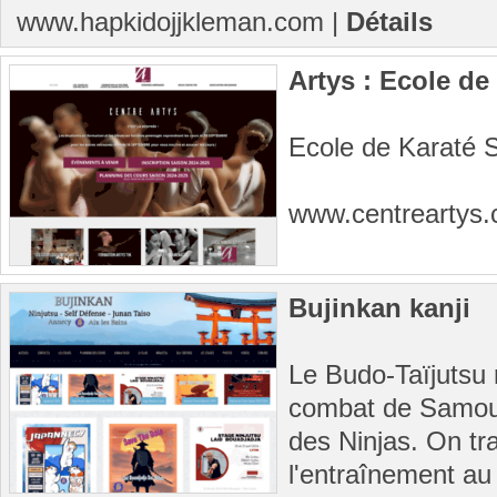
www.hapkidojjkleman.com
|
Détails
Artys : Ecole d
Ecole de Karaté 
www.centreartys
Bujinkan kanji
Le Budo-Taïjutsu
combat de Samou
des Ninjas. On tr
l'entraînement a