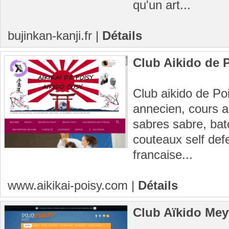
qu'un art...
bujinkan-kanji.fr
|
Détails
Club Aikido de 
Club aikido de Poi
annecien, cours ad
sabres sabre, bat
couteaux self defe
francaise...
www.aikikai-poisy.com
|
Détails
Club Aïkido Mey