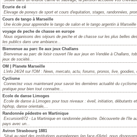
Ecurie de cé
Elevage de poneys de sport et cours d'equitation, stages, randonnées, pro
Cours de tango à Marseille
Une école pour apprendre le tango de salon et le tango argentin à Marseille e
voyage de peche de chasse en europe
Nous organisons des séjours de peche et de chasse sur les plus belles de
les publics dans une ambiance...
Bienvenue au parc Ile aux jeux Challans
Bienvenue au parc de loisir couvert l'ile aux jeux en Vendée à Challans, to
jeux de société...
OM | Planete Marseille
L'info 24/24 sur l'OM : News, mercato, actu, forums, pronos, live, goodies, 
Cyclisme
Connectez vous maintenant pour savoir les dernières actualité du cyclism
pratique pour bien tout connaitre...
Ecole de danse Limoges
Ecole de danse à Limoges pour tous niveaux : éveil, initiation, débutants et
hiphop, danse orientale,...
Randonnée pédestre en Martinique
Excursion972 - La Martinique en randonnée pédestre. Découverte de l'île aux
pays avec un...
Aviron Strasbourg 1881
Situé au pied des institutions européennes (en face d'Arte), nous disposons