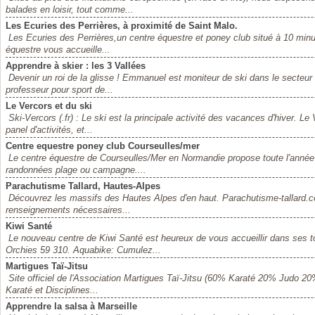
balades en loisir, tout comme...
Les Ecuries des Perrières, à proximité de Saint Malo.
Les Ecuries des Perrières,un centre équestre et poney club situé à 10 minut
équestre vous accueille...
Apprendre à skier : les 3 Vallées
Devenir un roi de la glisse ! Emmanuel est moniteur de ski dans le secteur
professeur pour sport de...
Le Vercors et du ski
Ski-Vercors (.fr) : Le ski est la principale activité des vacances d'hiver. Le
panel d'activités, et...
Centre equestre poney club Courseulles/mer
Le centre équestre de Courseulles/Mer en Normandie propose toute l'année 
randonnées plage ou campagne....
Parachutisme Tallard, Hautes-Alpes
Découvrez les massifs des Hautes Alpes d'en haut. Parachutisme-tallard.co
renseignements nécessaires...
Kiwi Santé
Le nouveau centre de Kiwi Santé est heureux de vous accueillir dans ses 
Orchies 59 310. Aquabike: Cumulez...
Martigues Taï-Jitsu
Site officiel de l'Association Martigues Taï-Jitsu (60% Karaté 20% Judo 20%
Karaté et Disciplines...
Apprendre la salsa à Marseille