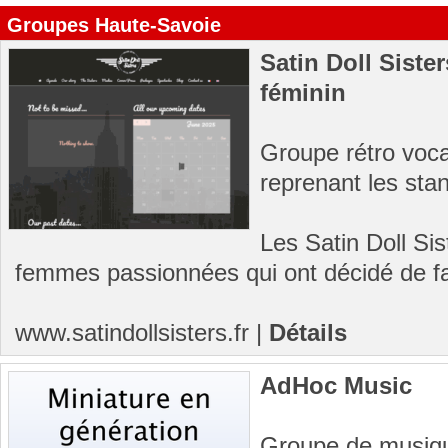
Groupes Haute-Savoie
Satin Doll Siste
féminin
Groupe rétro vocal
reprenant les sta
Les Satin Doll Sis
femmes passionnées qui ont décidé de fai
www.satindollsisters.fr
|
Détails
AdHoc Music
Groupe de musiqu