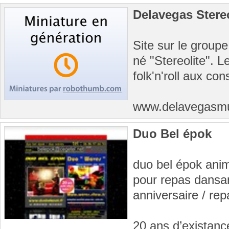
Delavegas Stereo
Site sur le group
né "Stereolite". 
folk'n'roll aux co
www.delavegasm
Duo Bel épok
duo bel épok ani
pour repas dansan
anniversaire / rep
20 ans d’existanc