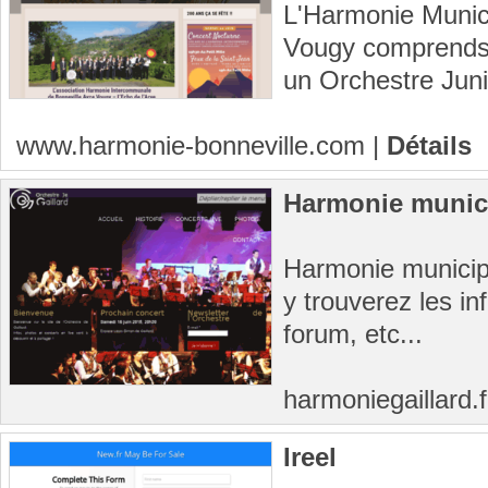
L'Harmonie Munici
Vougy comprends 
un Orchestre Juni
www.harmonie-bonneville.com
|
Détails
Harmonie munici
Harmonie municip
y trouverez les in
forum, etc...
harmoniegaillard.f
Ireel