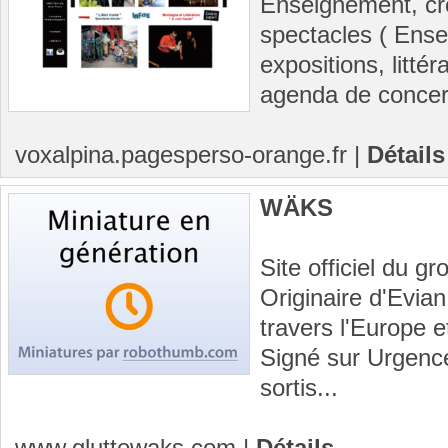
Enseignement, cré
spectacles ( Ens
expositions, litté
agenda de concert
voxalpina.pagesperso-orange.fr
|
Détails
WÄKS
Site officiel du 
Originaire d'Evian
travers l'Europe 
Signé sur Urgenc
sortis...
www.gluttewaks.com
|
Détails