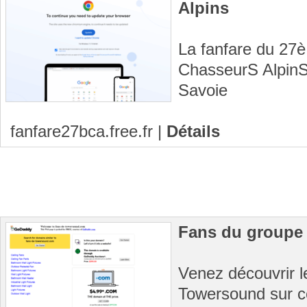
Alpins
La fanfare du 27è
ChasseurS AlpinS
Savoie
fanfare27bca.free.fr
|
Détails
Fans du groupe
Venez découvrir l
Towersound sur ce