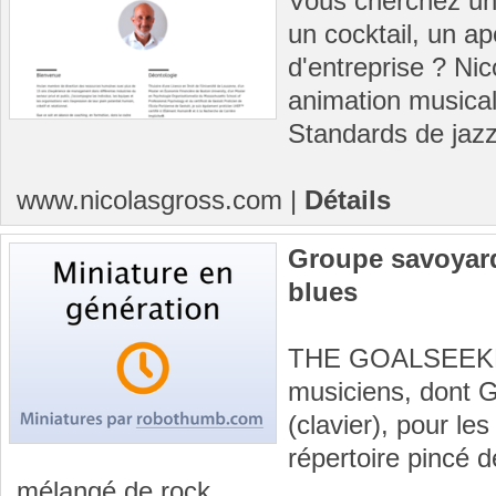
Vous cherchez un
un cocktail, un a
d'entreprise ? Ni
animation musical
Standards de jazz,
www.nicolasgross.com
|
Détails
Groupe savoyard
blues
THE GOALSEEKER
musiciens, dont G
(clavier), pour le
répertoire pincé 
mélangé de rock...