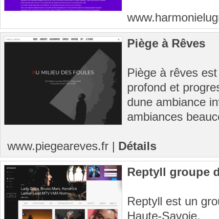
www.harmonielugr
Piège à Rêves
Piège à rêves est
profond et progre
dune ambiance int
ambiances beauco
www.piegeareves.fr
|
Détails
Reptyll groupe 
Reptyll est un gr
Haute-Savoie.