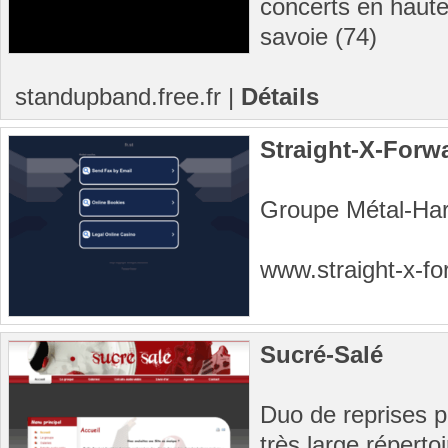
concerts en haute
savoie (74)
standupband.free.fr
|
Détails
Straight-X-Forw
Groupe Métal-Har
www.straight-x-fo
Sucré-Salé
Duo de reprises p
très large réperto