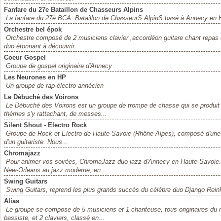
Fanfare du 27e Bataillon de Chasseurs Alpins
La fanfare du 27è BCA. Bataillon de ChasseurS AlpinS basé à Annecy en 
Orchestre bel épok
Orchestre composé de 2 musiciens clavier ,accordéon guitare chant repas 
duo étonnant à découvrir...
Coeur Gospel
Groupe de gospel originaire d'Annecy
Les Neurones en HP
Un groupe de rap-électro annécien
Le Débuché des Voirons
Le Débuché des Voirons est un groupe de trompe de chasse qui se produit 
thèmes s'y rattachant, de messes...
Silent Shout - Electro Rock
Groupe de Rock et Electro de Haute-Savoie (Rhône-Alpes), composé d'une ch
d'un guitariste. Nous...
Chromajazz
Pour animer vos soirées, ChromaJazz duo jazz d'Annecy en Haute-Savoie. S
New-Orleans au jazz moderne, en...
Swing Guitars
Swing Guitars, reprend les plus grands succès du célèbre duo Django Reinh
Alias
Le groupe se compose de 5 musiciens et 1 chanteuse, tous originaires du m
bassiste, et 2 claviers, classé en...