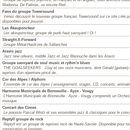
Madonna, De Palmas, ou encore Red...
Fans du groupe Towersound
Venez découvrir le nouveau groupe français Towersound sur ce site créé pa
disponibles pour pouvoir...
Les Akeuponcteur
Les akeuponcteur, groupe de punk haut savoyard ! Oi !
Straight-X-Forward
Groupe Métal-Hardcore de Sallanches
Aravis jazz
Jazz new orleans, middle Jazz et Jazz Manouche dans les Aravis
Groupe savoyard de soul music et rythm'n blues
THE GOALSEEKERS : JJay et ses onze musiciens, dont Gérald (guitare) et 
reprises d'un répertoire pincé de...
Cor des Alpes / Alphorn
Ensemble de cor des Alpes ( enseignement, stages, CD, concerts, animati
Harmonie Municipale de Bonneville - Ayze - Vougy
L'Harmonie Municipale de Bonneville - Ayze - Vougy comprends un Orchest
musique.
Concert des Cimes
Le pianiste Pascal Wintz et ses ensembles jazz & classiques pour le conce
Reptyll groupe de rock
Reptyll est un groupe de reprises rock de Haute-Savoie. Disponible pour tou
sonorisation et lumieres.