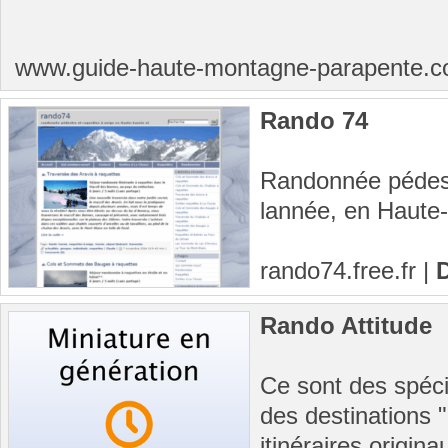
www.guide-haute-montagne-parapente.
Rando 74
Randonnée pédestr
lannée, en Haute-
rando74.free.fr
|
D
Rando Attitude
Ce sont des spéci
des destinations 
itinéraires origina