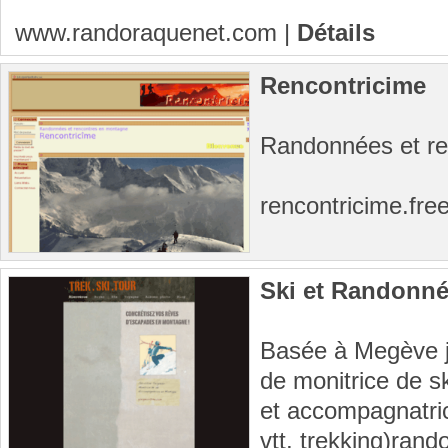
www.randoraquenet.com
|
Détails
Rencontricime
Randonnées et r
rencontricime.free
Ski et Randonn
Basée à Megève j'
de monitrice de s
et accompagnatri
vtt, trekking)ran