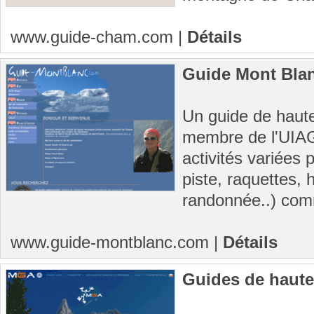
www.guide-cham.com
|
Détails
Guide Mont Bla
Un guide de haut
membre de l'UIA
activités variées p
piste, raquettes, 
randonnée..) com
www.guide-montblanc.com
|
Détails
Guides de haut