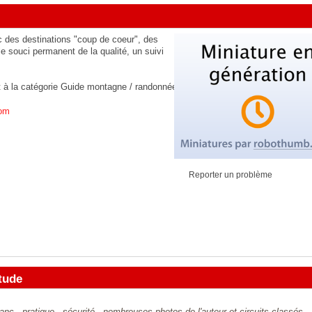
c des destinations "coup de coeur", des
 le souci permanent de la qualité, un suivi
t à la catégorie
Guide montagne / randonnée
com
Reporter un problème
tude
 - pratique - sécurité - nombreuses photos de l'auteur et circuits classés -