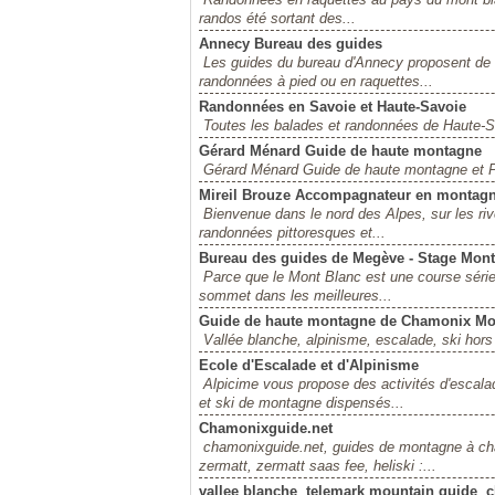
randos été sortant des...
Annecy Bureau des guides
Les guides du bureau d'Annecy proposent de l
randonnées à pied ou en raquettes...
Randonnées en Savoie et Haute-Savoie
Toutes les balades et randonnées de Haute-Sa
Gérard Ménard Guide de haute montagne
Gérard Ménard Guide de haute montagne et 
Mireil Brouze Accompagnateur en montag
Bienvenue dans le nord des Alpes, sur les riv
randonnées pittoresques et...
Bureau des guides de Megève - Stage Mont
Parce que le Mont Blanc est une course série
sommet dans les meilleures...
Guide de haute montagne de Chamonix Mo
Vallée blanche, alpinisme, escalade, ski ho
Ecole d'Escalade et d'Alpinisme
Alpicime vous propose des activités d'escala
et ski de montagne dispensés...
Chamonixguide.net
chamonixguide.net, guides de montagne à cha
zermatt, zermatt saas fee, heliski :...
vallee blanche  telemark mountain guide 