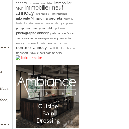
immobilier
annecy
hypnose
immobilier
immobilier neuf
neuf
annecy
info route 74
informatique
jardins secrets
inforoute74
klorofile
literie
location
opticien
osteopathe
parapente
parapente annecy aéroslide
peinture
photographe annecy
pollution de l'air en
haute savoie
reflexologue annecy
rencontre
serrurier
annecy
restaurant
route
semnoz
serrurier annecy
tartiflette
taxi
traiteur
transport
webcam annecy
travaux
le
-Blanc
glace,