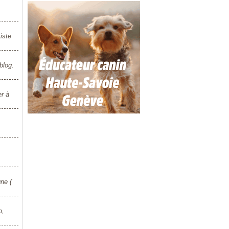
iste
blog.
r à
ne (
o,