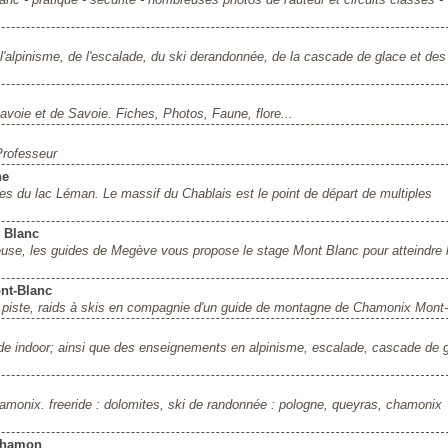
'alpinisme, de l'escalade, du ski derandonnée, de la cascade de glace et des
voie et de Savoie. Fiches, Photos, Faune, flore...
Professeur
ne
es du lac Léman. Le massif du Chablais est le point de départ de multiples
 Blanc
use, les guides de Megève vous propose le stage Mont Blanc pour atteindre 
nt-Blanc
rs piste, raids à skis en compagnie d'un guide de montagne de Chamonix Mont
de indoor; ainsi que des enseignements en alpinisme, escalade, cascade de 
monix. freeride : dolomites, ski de randonnée : pologne, queyras, chamonix
 chamon