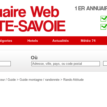
égories
Hotels
Actualités
Météo 74
Où
teur / Guide
>
Guide montagne / randonnée
>
Rando Attitude