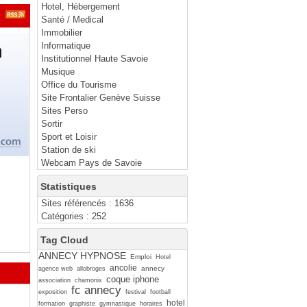
Hotel, Hébergement
Santé / Medical
Immobilier
Informatique
Institutionnel Haute Savoie
Musique
Office du Tourisme
Site Frontalier Genève Suisse
Sites Perso
Sortir
Sport et Loisir
Station de ski
Webcam Pays de Savoie
Statistiques
Sites référencés : 1636
Catégories : 252
Tag Cloud
ANNECY HYPNOSE
Emploi
Hotel
ancolie
annecy
agence web
allobroges
coque iphone
association
chamonix
fc annecy
exposition
festival
football
hotel
formation
graphiste
gymnastique
horaires