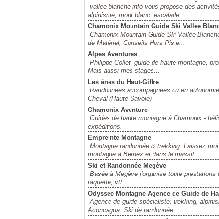
vallee-blanche.info vous propose des activité
alpinisme, mont blanc, escalade,...
Chamonix Mountain Guide Ski Vallee Blan
Chamonix Mountain Guide Ski Vallée Blanche 
de Matériel, Conseils Hors Piste...
Alpes Aventures
Philippe Collet, guide de haute montagne, pro
Mais aussi mes stages...
Les ânes du Haut-Giffre
Randonnées accompagnées ou en autonomie a
Cheval (Haute-Savoie)
Chamonix Aventure
Guides de haute montagne à Chamonix - héliski
expéditions.
Empreinte Montagne
Montagne randonnée & trekking. Laissez moi
montagne à Bernex et dans le massif...
Ski et Randonnée Megève
Basée à Megève j'organise toute prestations 
raquette, vtt,...
Odyssee Montagne Agence de Guide de Ha
Agence de guide spécialiste: trekking, alpin
Aconcagua. Ski de randonnée,...