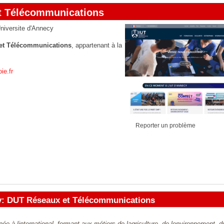
t Télécommunications
niversite d'Annecy
et Télécommunications
, appartenant à la
ie.fr
Reporter un problème
y: DUT Réseaux et Télécommunications
e à linternational, formant aux métiers de lagriculture, de lenvironnement, d