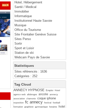
Hotel, Hébergement
Santé / Medical
Immobilier
Informatique
Institutionnel Haute Savoie
Musique
Office du Tourisme
Site Frontalier Genève Suisse
Sites Perso
Sortir
Sport et Loisir
Station de ski
Webcam Pays de Savoie
Statistiques
Sites référencés : 1636
Catégories : 252
Tag Cloud
ANNECY HYPNOSE
Emploi
Hotel
ancolie
annecy
agence web
allobroges
coque iphone
association
chamonix
fc annecy
exposition
festival
football
hotel
formation
graphiste
gymnastique
horaires
u