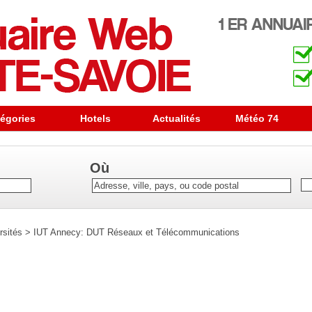
égories
Hotels
Actualités
Météo 74
Où
rsités
>
IUT Annecy: DUT Réseaux et Télécommunications