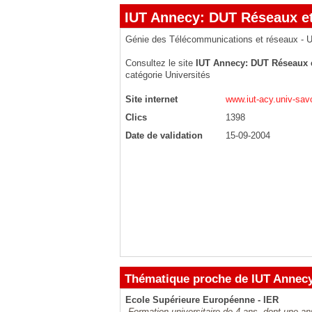
IUT Annecy: DUT Réseaux e
Génie des Télécommunications et réseaux - U
Consultez le site
IUT Annecy: DUT Réseaux 
catégorie
Universités
Site internet
www.iut-acy.univ-savo
Clics
1398
Date de validation
15-09-2004
Thématique proche de IUT Annec
Ecole Supérieure Européenne - IER
Formation universitaire de 4 ans, dont une anné