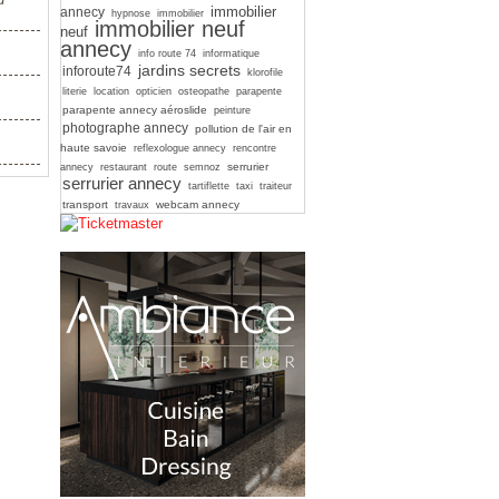
immobilier
annecy
hypnose
immobilier
immobilier neuf
neuf
annecy
info route 74
informatique
jardins secrets
inforoute74
klorofile
literie
location
opticien
osteopathe
parapente
parapente annecy aéroslide
peinture
photographe annecy
pollution de l'air en
haute savoie
reflexologue annecy
rencontre
serrurier
annecy
restaurant
route
semnoz
serrurier annecy
tartiflette
taxi
traiteur
transport
webcam annecy
travaux