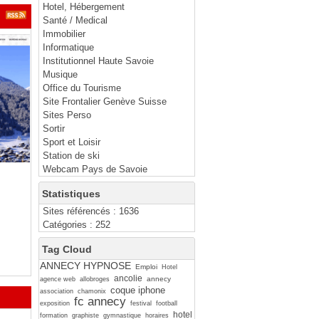
Hotel, Hébergement
Santé / Medical
Immobilier
Informatique
Institutionnel Haute Savoie
Musique
Office du Tourisme
Site Frontalier Genève Suisse
Sites Perso
Sortir
Sport et Loisir
Station de ski
Webcam Pays de Savoie
Statistiques
Sites référencés : 1636
Catégories : 252
Tag Cloud
ANNECY HYPNOSE
Emploi
Hotel
ancolie
annecy
agence web
allobroges
coque iphone
association
chamonix
fc annecy
exposition
festival
football
hotel
formation
graphiste
gymnastique
horaires