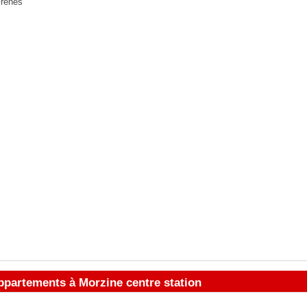
Frênes
partements à Morzine centre station