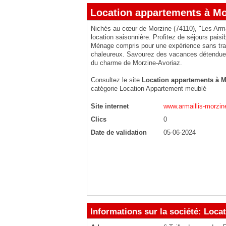
Location appartements à Mor
Nichés au cœur de Morzine (74110), "Les Arma
location saisonnière. Profitez de séjours pais
Ménage compris pour une expérience sans trac
chaleureux. Savourez des vacances détendues 
du charme de Morzine-Avoriaz.
Consultez le site
Location appartements à Mo
catégorie
Location Appartement meublé
Site internet
www.armaillis-morzi
Clics
0
Date de validation
05-06-2024
Informations sur la société: Loca