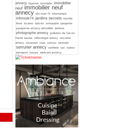
immobilier
annecy
hypnose
immobilier
immobilier neuf
neuf
annecy
info route 74
informatique
jardins secrets
inforoute74
klorofile
literie
location
opticien
osteopathe
parapente
parapente annecy aéroslide
peinture
photographe annecy
pollution de l'air en
haute savoie
reflexologue annecy
rencontre
serrurier
annecy
restaurant
route
semnoz
serrurier annecy
tartiflette
taxi
traiteur
transport
webcam annecy
travaux