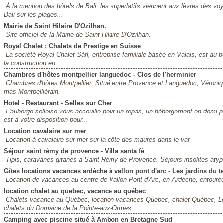
À la mention des hôtels de Bali, les superlatifs viennent aux lèvres des 
Bali sur les plages...
Mairie de Saint Hilaire D'Ozilhan.
Site officiel de la Mairie de Saint Hilaire D'Ozilhan.
Royal Chalet : Chalets de Prestige en Suisse
La société Royal Chalet Sàrl, entreprise familiale basée en Valais, est au
la construction en...
Chambres d'hôtes montpellier languedoc - Clos de l'herminier
Chambres d'hôtes Montpellier. Situé entre Provence et Languedoc, Véroniqu
mas Montpelliérain.
Hotel - Restaurant - Selles sur Cher
L'auberge selloise vous acceuille pour un repas, un hébergement en demi 
est à votre disposition pour...
Location cavalaire sur mer
Location à cavalaire sur mer sur la côte des maures dans le var
Séjour saint rémy de provence - Villa santa fé
Tipis, caravanes gitanes à Saint Rémy de Provence. Séjours insolites atypi
Gîtes locations vacances ardèche à vallon pont d'arc - Les jardins du 
Location de vacances au centre de Vallon Pont d'Arc, en Ardèche, entourée 
location chalet au quebec, vacance au québec
Chalets vacance au Québec, location vacances Quebec, chalet Québec, L
chalets du Domaine de la Pointe-aux-Ormes...
Camping avec piscine situé à Ambon en Bretagne Sud