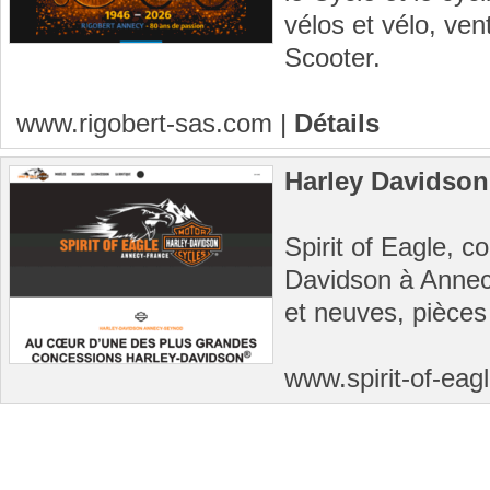
vélos et vélo, ven
Scooter.
www.rigobert-sas.com
|
Détails
Harley Davidso
Spirit of Eagle, c
Davidson à Annec
et neuves, pièces
www.spirit-of-ea