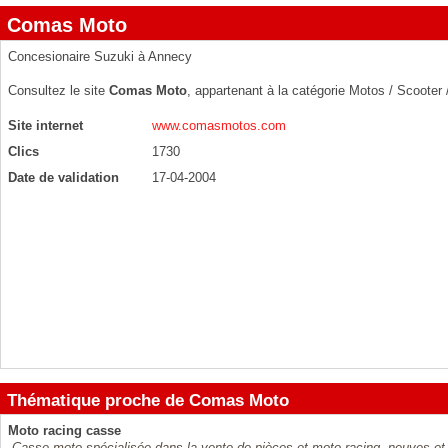
Comas Moto
Concesionaire Suzuki à Annecy
Consultez le site
Comas Moto
, appartenant à la catégorie
Motos / Scooter 
Site internet
www.comasmotos.com
Clics
1730
Date de validation
17-04-2004
Thématique proche de Comas Moto
Moto racing casse
Casse moto spécialisée dans la vente de pièces et moto racing, neuves et