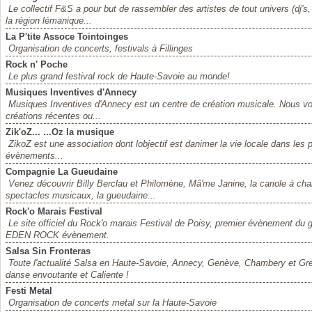
Le collectif F&S a pour but de rassembler des artistes de tout univers (dj's
la région lémanique...
La P'tite Assoce Tointoinges
Organisation de concerts, festivals à Fillinges
Rock n' Poche
Le plus grand festival rock de Haute-Savoie au monde!
Musiques Inventives d'Annecy
Musiques Inventives d'Annecy est un centre de création musicale. Nous vous
créations récentes ou...
Zik'oZ... ...Oz la musique
ZikoZ est une association dont lobjectif est danimer la vie locale dans l
évènements...
Compagnie La Gueudaine
Venez découvrir Billy Berclau et Philomène, Mâ'me Janine, la cariole à cha
spectacles musicaux, la gueudaine...
Rock'o Marais Festival
Le site officiel du Rock'o marais Festival de Poisy, premier évènement du 
EDEN ROCK évènement.
Salsa Sin Fronteras
Toute l'actualité Salsa en Haute-Savoie, Annecy, Genève, Chambery et Gr
danse envoutante et Caliente !
Festi Metal
Organisation de concerts metal sur la Haute-Savoie