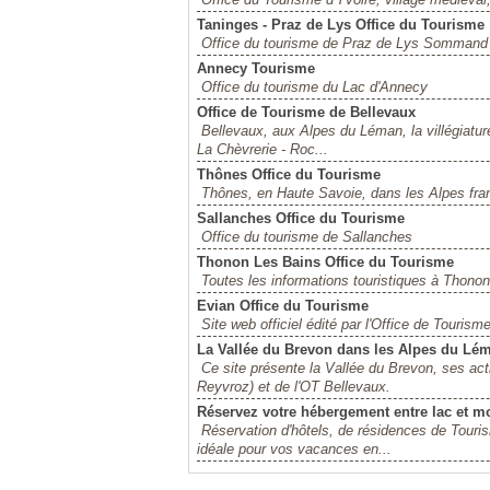
Taninges - Praz de Lys Office du Tourisme
Office du tourisme de Praz de Lys Sommand 
Annecy Tourisme
Office du tourisme du Lac d'Annecy
Office de Tourisme de Bellevaux
Bellevaux, aux Alpes du Léman, la villégiatur
La Chèvrerie - Roc...
Thônes Office du Tourisme
Thônes, en Haute Savoie, dans les Alpes fran
Sallanches Office du Tourisme
Office du tourisme de Sallanches
Thonon Les Bains Office du Tourisme
Toutes les informations touristiques à Thonon
Evian Office du Tourisme
Site web officiel édité par l'Office de Tourism
La Vallée du Brevon dans les Alpes du Lé
Ce site présente la Vallée du Brevon, ses acti
Reyvroz) et de l'OT Bellevaux.
Réservez votre hébergement entre lac et 
Réservation d'hôtels, de résidences de Touri
idéale pour vos vacances en...