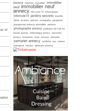
immobilier
annecy
hypnose
immobilier
immobilier neuf
neuf
annecy
info route 74
informatique
jardins secrets
inforoute74
klorofile
literie
location
opticien
osteopathe
parapente
parapente annecy aéroslide
peinture
photographe annecy
pollution de l'air en
taz et
haute savoie
reflexologue annecy
rencontre
serrurier
annecy
restaurant
route
semnoz
serrurier annecy
tartiflette
taxi
traiteur
transport
webcam annecy
travaux
nation