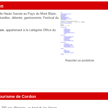
on
e de Haute Savoie au Pays du Mont Blanc.
turelles, détente, gastronomie, Festival du
don
, appartenant à la catégorie
Office du
Reporter un problème
tourisme de Cordon
 700 ans d'histoire, au bord du lac léman.