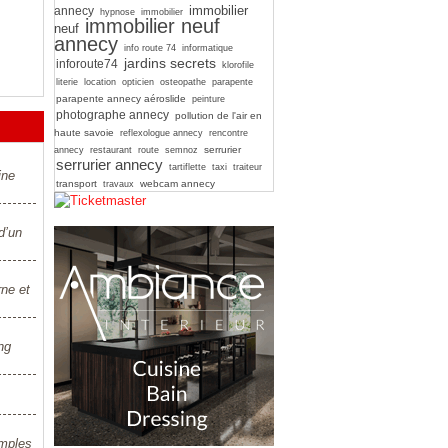
immobilier
annecy
hypnose
immobilier
immobilier neuf
neuf
annecy
info route 74
informatique
jardins secrets
inforoute74
klorofile
literie
location
opticien
osteopathe
parapente
parapente annecy aéroslide
peinture
photographe annecy
pollution de l'air en
haute savoie
reflexologue annecy
rencontre
serrurier
annecy
restaurant
route
semnoz
serrurier annecy
tartiflette
taxi
traiteur
ine
transport
webcam annecy
travaux
d’un
rne et
ng
imples