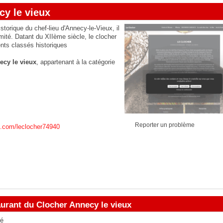
cy le vieux
storique du chef-lieu d'Annecy-le-Vieux, il
ité. Datant du XIIème siècle, le clocher
nts classés historiques
ecy le vieux
, appartenant à la catégorie
Reporter un problème
k.com/leclocher74940
aurant du Clocher Annecy le vieux
ré