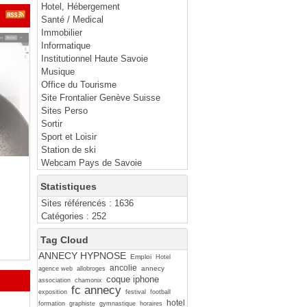
Hotel, Hébergement
Santé / Medical
Immobilier
Informatique
Institutionnel Haute Savoie
Musique
Office du Tourisme
Site Frontalier Genève Suisse
Sites Perso
Sortir
Sport et Loisir
Station de ski
Webcam Pays de Savoie
Statistiques
Sites référencés : 1636
Catégories : 252
Tag Cloud
ANNECY HYPNOSE
Emploi
Hotel
ancolie
annecy
agence web
allobroges
coque iphone
association
chamonix
fc annecy
exposition
festival
football
hotel
formation
graphiste
gymnastique
horaires