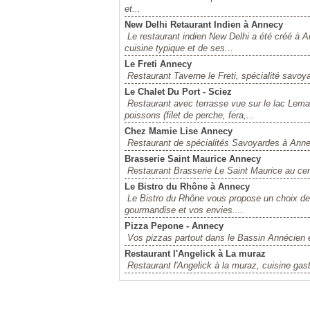
et...
New Delhi Retaurant Indien à Annecy
Le restaurant indien New Delhi a été créé à A
cuisine typique et de ses...
Le Freti Annecy
Restaurant Taverne le Freti, spécialité savoyar
Le Chalet Du Port - Sciez
Restaurant avec terrasse vue sur le lac Lem
poissons (filet de perche, fera,...
Chez Mamie Lise Annecy
Restaurant de spécialités Savoyardes à Anne
Brasserie Saint Maurice Annecy
Restaurant Brasserie Le Saint Maurice au cent
Le Bistro du Rhône à Annecy
Le Bistro du Rhône vous propose un choix de p
gourmandise et vos envies....
Pizza Pepone - Annecy
Vos pizzas partout dans le Bassin Annécien
Restaurant l'Angelick à La muraz
Restaurant l'Angelick à la muraz, cuisine ga