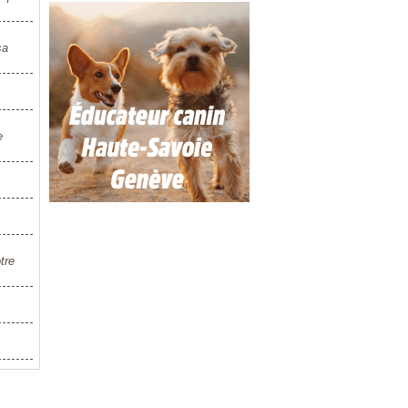
sa
e
tre