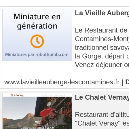
La Vieille Aube
Le Restaurant de 
Contamines-Montjo
traditionnel savo
la Gorge, départ 
Venez déjeuner ou
www.lavieilleauberge-lescontamines.fr
|
D
Le Chalet Verna
Restaurant d'alti
"Chalet Venay" es