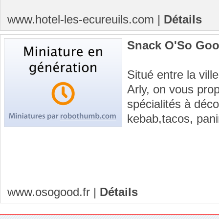
www.hotel-les-ecureuils.com
|
Détails
Snack O'So Go
Situé entre la vil
Arly, on vous pr
spécialités à déc
kebab,tacos, panin
www.osogood.fr
|
Détails