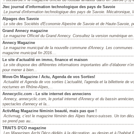
Jtec journal d'information technologique des pays de Savoie
Le journal d'information technologique des pays de Savoie. Mécatronique, I
Alpages des Savoie
Le site des Sociétés d'Economie Alpestre de Savoie et de Haute-Savoie, po
Grand Annecy magazine
Le magazine Officiel du Grand Annecy. Consultez la version numérique en 
Annecy Magazine
Le magazine municipal de la nouvelle commune d'Annecy. Les communes dél
magazine municipal fin 2016....
Le site d'actualité en immo, finance et maison
Le site dispose des différentes informations importantes afin d’élaborer n’i
pour mener à bien...
Move-On Magazine / Actu, Agenda de vos Sorties!
Actualité et Agenda de vos sorties L'actualité, l'agenda et la billetterie de v
nocturnes en Rhône-Alpes,...
Annecyclic.com - Le site internet des anneciens
Annecy, annecyclic.com, le portail internet d'Annecy et du bassin annécie
spectacles d'annecy et la...
ActivMag Magazine féminin beauté, mais pas que !
Activmag, c’est le magazine féminin des Alpes franco-suisses. Un ton déca
se prend pas au...
TRAITS D'CO magazine
Les Magazines Archi Déco dédiés à la décoration, au design et à l’habitat.