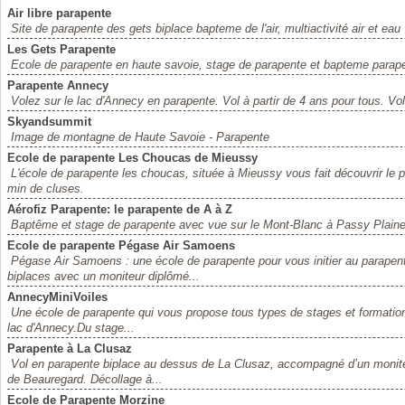
Air libre parapente
Site de parapente des gets biplace bapteme de l'air, multiactivité air et eau
Les Gets Parapente
Ecole de parapente en haute savoie, stage de parapente et bapteme parape
Parapente Annecy
Volez sur le lac d'Annecy en parapente. Vol à partir de 4 ans pour tous. Vol
Skyandsummit
Image de montagne de Haute Savoie - Parapente
Ecole de parapente Les Choucas de Mieussy
L'école de parapente les choucas, située à Mieussy vous fait découvrir le 
min de cluses.
Aérofiz Parapente: le parapente de A à Z
Baptême et stage de parapente avec vue sur le Mont-Blanc à Passy Plain
Ecole de parapente Pégase Air Samoens
Pégase Air Samoens : une école de parapente pour vous initier au parape
biplaces avec un moniteur diplômé...
AnnecyMiniVoiles
Une école de parapente qui vous propose tous types de stages et formation
lac d'Annecy.Du stage...
Parapente à La Clusaz
Vol en parapente biplace au dessus de La Clusaz, accompagné d’un monit
de Beauregard. Décollage à...
Ecole de Parapente Morzine