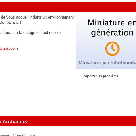
de vous accueillir dans un environnement
Mont-Blanc !
partenant à la catégorie
Technopole
hamps.com
Reporter un problème
e Archamps
vanod - Cran-Gevrier