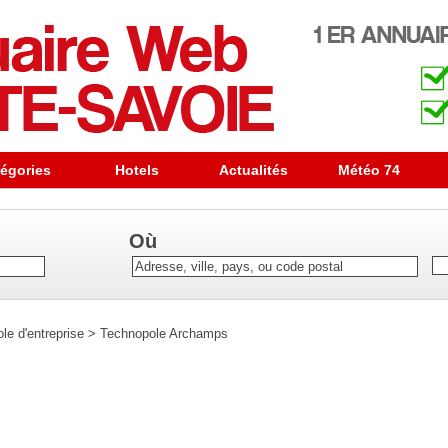
égories
Hotels
Actualités
Météo 74
Où
le d'entreprise
>
Technopole Archamps