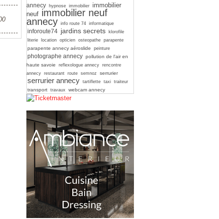
immobilier
annecy
hypnose
immobilier
immobilier neuf
neuf
00
annecy
info route 74
informatique
jardins secrets
inforoute74
klorofile
literie
location
opticien
osteopathe
parapente
parapente annecy aéroslide
peinture
photographe annecy
pollution de l'air en
haute savoie
reflexologue annecy
rencontre
serrurier
annecy
restaurant
route
semnoz
serrurier annecy
tartiflette
taxi
traiteur
transport
webcam annecy
travaux