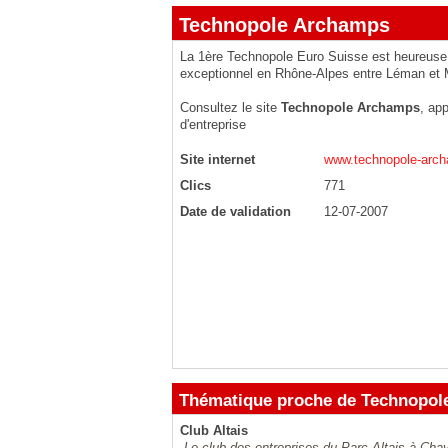
Technopole Archamps
La 1ère Technopole Euro Suisse est heureuse 
exceptionnel en Rhône-Alpes entre Léman et 
Consultez le site
Technopole Archamps
, ap
d'entreprise
Site internet
www.technopole-arc
Clics
771
Date de validation
12-07-2007
Thématique proche de Technopol
Club Altais
Le club des entreprises du Parc Altais à Cha