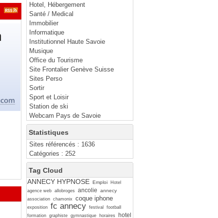
Hotel, Hébergement
Santé / Medical
Immobilier
Informatique
Institutionnel Haute Savoie
Musique
Office du Tourisme
Site Frontalier Genève Suisse
Sites Perso
Sortir
Sport et Loisir
Station de ski
Webcam Pays de Savoie
Statistiques
Sites référencés : 1636
Catégories : 252
Tag Cloud
ANNECY HYPNOSE
Emploi
Hotel
ancolie
annecy
agence web
allobroges
coque iphone
association
chamonix
fc annecy
exposition
festival
football
hotel
formation
graphiste
gymnastique
horaires