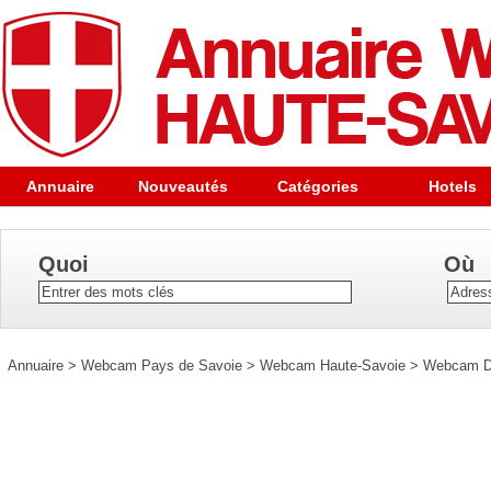
Annuaire
Nouveautés
Catégories
Hotels
Quoi
Où
Annuaire
>
Webcam Pays de Savoie
>
Webcam Haute-Savoie
>
Webcam D