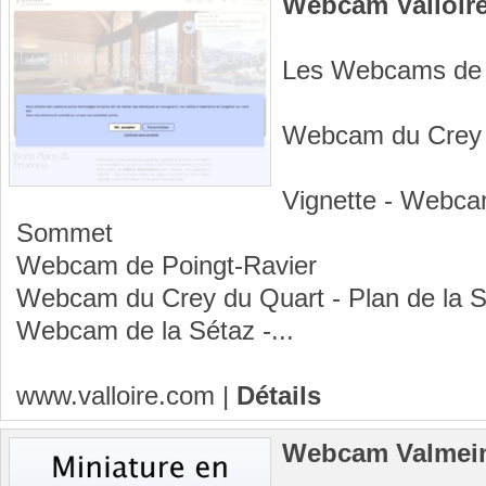
Webcam Valloir
Les Webcams de V
Webcam du Crey 
Vignette - Webca
Sommet
Webcam de Poingt-Ravier
Webcam du Crey du Quart - Plan de la 
Webcam de la Sétaz -...
www.valloire.com
|
Détails
Webcam Valmein