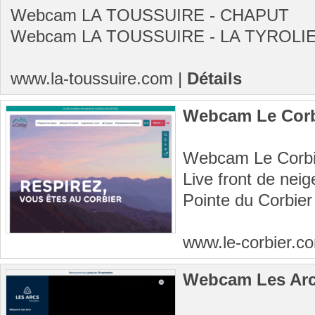
Webcam LA TOUSSUIRE - CHAPUT
Webcam LA TOUSSUIRE - LA TYROLI
www.la-toussuire.com
|
Détails
Webcam Le Corb
Webcam Le Corbie
Live front de neig
Pointe du Corbier
www.le-corbier.
Webcam Les Ar