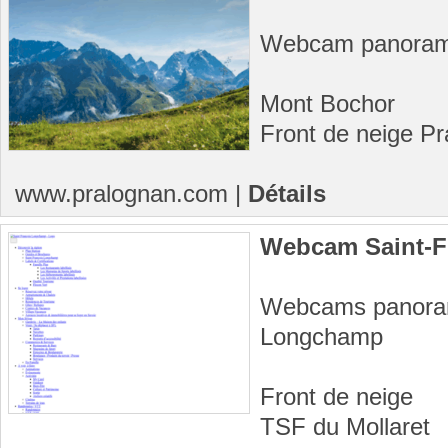
Webcam panorami
Mont Bochor
Front de neige P
www.pralognan.com
|
Détails
Webcam Saint-
Webcams panoram
Longchamp
Front de neige
TSF du Mollaret