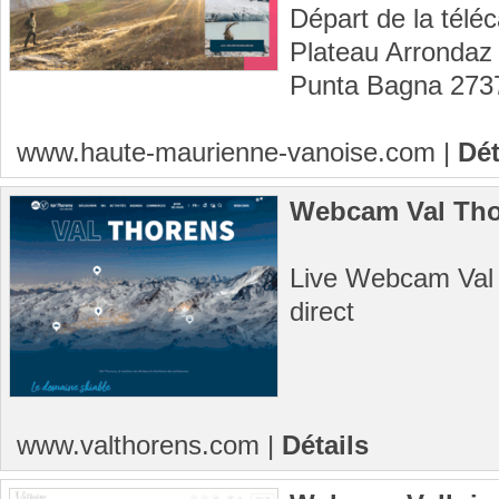
Départ de la télé
Plateau Arrondaz
Punta Bagna 273
www.haute-maurienne-vanoise.com
|
Dét
Webcam Val Tho
Live Webcam Val 
direct
www.valthorens.com
|
Détails