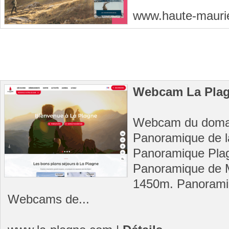
www.haute-mauri
Webcam La Pla
Webcam du domai
Panoramique de 
Panoramique Plag
Panoramique de 
1450m. Panorami
Webcams de...