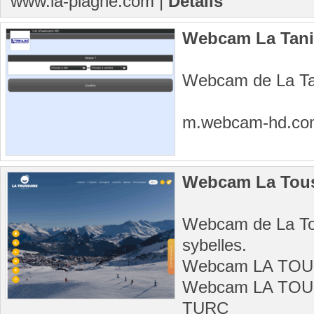
www.la-plagne.com
|
Détails
Webcam La Tani
Webcam de La Tani
m.webcam-hd.c
Webcam La Tous
Webcam de La Tou
sybelles.
Webcam LA TOU
Webcam LA TOU
TURC