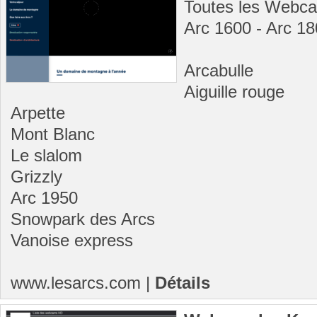
Toutes les Webc
Arc 1600 - Arc 18
Arcabulle
Aiguille rouge
Arpette
Mont Blanc
Le slalom
Grizzly
Arc 1950
Snowpark des Arcs
Vanoise express
www.lesarcs.com
|
Détails