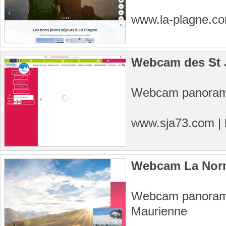
www.la-plagne.c
Webcam des St 
Webcam panorami
www.sja73.com
|
Webcam La Nor
Webcam panoram
Maurienne