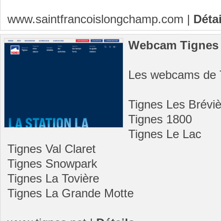
www.saintfrancoislongchamp.com
|
Détai
Webcam Tignes
Les webcams de 
Tignes Les Brévi
Tignes 1800
Tignes Le Lac
Tignes Val Claret
Tignes Snowpark
Tignes La Tovière
Tignes La Grande Motte