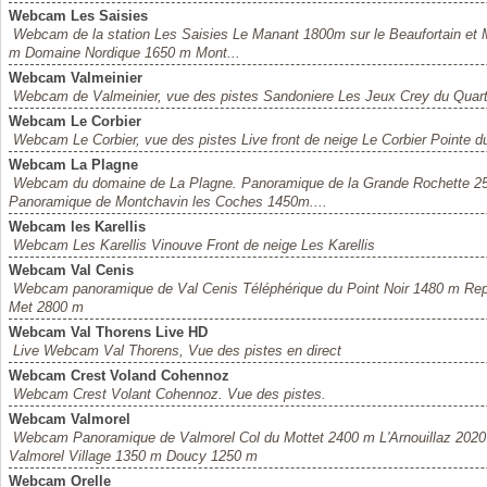
Webcam Les Saisies
Webcam de la station Les Saisies Le Manant 1800m sur le Beaufortain et
m Domaine Nordique 1650 m Mont...
Webcam Valmeinier
Webcam de Valmeinier, vue des pistes Sandoniere Les Jeux Crey du Quart
Webcam Le Corbier
Webcam Le Corbier, vue des pistes Live front de neige Le Corbier Pointe d
Webcam La Plagne
Webcam du domaine de La Plagne. Panoramique de la Grande Rochette 2
Panoramique de Montchavin les Coches 1450m....
Webcam les Karellis
Webcam Les Karellis Vinouve Front de neige Les Karellis
Webcam Val Cenis
Webcam panoramique de Val Cenis Téléphérique du Point Noir 1480 m Re
Met 2800 m
Webcam Val Thorens Live HD
Live Webcam Val Thorens, Vue des pistes en direct
Webcam Crest Voland Cohennoz
Webcam Crest Volant Cohennoz. Vue des pistes.
Webcam Valmorel
Webcam Panoramique de Valmorel Col du Mottet 2400 m L'Arnouillaz 202
Valmorel Village 1350 m Doucy 1250 m
Webcam Orelle