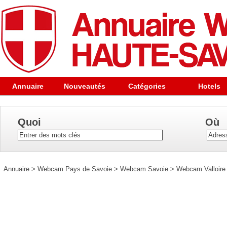
Annuaire
Nouveautés
Catégories
Hotels
Quoi
Où
Annuaire
>
Webcam Pays de Savoie
>
Webcam Savoie
>
Webcam Valloire