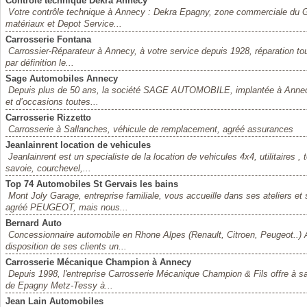
Controle technique Dekra Annecy
Votre contrôle technique à Annecy : Dekra Epagny, zone commerciale du
matériaux et Depot Service...
Carrosserie Fontana
Carrossier-Réparateur à Annecy, à votre service depuis 1928, réparation t
par définition le...
Sage Automobiles Annecy
Depuis plus de 50 ans, la société SAGE AUTOMOBILE, implantée à Annecy,
et d’occasions toutes...
Carrosserie Rizzetto
Carrosserie à Sallanches, véhicule de remplacement, agréé assurances
Jeanlainrent location de vehicules
Jeanlainrent est un specialiste de la location de vehicules 4x4, utilitaires 
savoie, courchevel,...
Top 74 Automobiles St Gervais les bains
Mont Joly Garage, entreprise familiale, vous accueille dans ses ateliers
agréé PEUGEOT, mais nous...
Bernard Auto
Concessionnaire automobile en Rhone Alpes (Renault, Citroen, Peugeot..) A
disposition de ses clients un...
Carrosserie Mécanique Champion à Annecy
Depuis 1998, l'entreprise Carrosserie Mécanique Champion & Fils offre à s
de Epagny Metz-Tessy à...
Jean Lain Automobiles