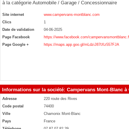
à la catégorie
Automobile / Garage / Concessionnaire
Site internet
www.campervans-montblanc.com
Clics
1
Date de validation
04-06-2025
Page Facebook
https://www.facebook.com/campervansmontblanc.f
Page Google +
https://maps.app.goo.gl/mLdziJ87tXz557FJA
Informations sur la société: Campervans Mont-Blanc 
Adresse
220 route des Rives
Code postal
74400
Ville
Chamonix Mont-Blanc
Pays
France
Téléphone
07 87 07 82 29