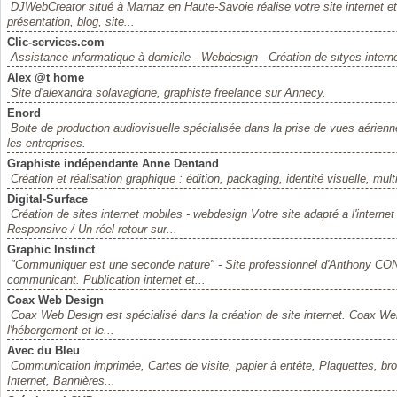
DJWebCreator situé à Marnaz en Haute-Savoie réalise votre site internet et 
présentation, blog, site...
Clic-services.com
Assistance informatique à domicile - Webdesign - Création de sityes intern
Alex @t home
Site d'alexandra solavagione, graphiste freelance sur Annecy.
Enord
Boite de production audiovisuelle spécialisée dans la prise de vues aérien
les entreprises.
Graphiste indépendante Anne Dentand
Création et réalisation graphique : édition, packaging, identité visuelle, multi
Digital-Surface
Création de sites internet mobiles - webdesign Votre site adapté a l'int
Responsive / Un réel retour sur...
Graphic Instinct
"Communiquer est une seconde nature" - Site professionnel d'Anthony CONT
communicant. Publication internet et...
Coax Web Design
Coax Web Design est spécialisé dans la création de site internet. Coax Web
l'hébergement et le...
Avec du Bleu
Communication imprimée, Cartes de visite, papier à entête, Plaquettes, broc
Internet, Bannières...