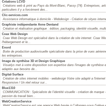
Créations LCVD
Créations web & print au Pays du Mont-Blanc, Passy (74). Entreprises, ar
particuliers il y a forcément des...
Clic-services.com
Assistance informatique à domicile - Webdesign - Création de sityes intern
Graphiste indépendante Anne Dentand
Création et réalisation graphique : édition, packaging, identité visuelle, multi
Coax Web Design
Coax Web Design est spécialisé dans la création de site internet. Coax Web
l'hébergement et le...
Enord
Boite de production audiovisuelle spécialisée dans la prise de vues aérien
les entreprises.
Image de synthèse 3D et Design Graphique
Visuelys met à votre disposition son expertise dans l'images de synthèse et
adaptés aux besoins de...
Digital-Surface
Création de sites internet mobiles - webdesign Votre site adapté a l'int
Responsive / Un réel retour sur...
Blue1310
COMMUNICATION : Spécialiste de l’identité visuelle - création de marque - l
passion du travail bien...
WebCreationService
WebCreationService est une agence Web basée à Collonges-sous-Salève en