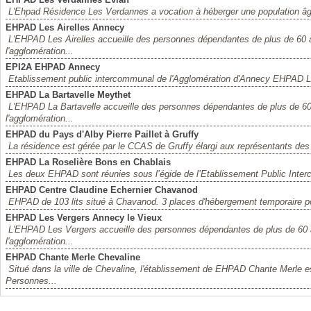
L'Ehpad Résidence Les Verdannes a vocation à héberger une population âg
EHPAD Les Airelles Annecy
L'EHPAD Les Airelles accueille des personnes dépendantes de plus de 60 
l'agglomération...
EPI2A EHPAD Annecy
Etablissement public intercommunal de l'Agglomération d'Annecy EHPAD Les A
EHPAD La Bartavelle Meythet
L'EHPAD La Bartavelle accueille des personnes dépendantes de plus de 6
l'agglomération...
EHPAD du Pays d'Alby Pierre Paillet à Gruffy
La résidence est gérée par le CCAS de Gruffy élargi aux représentants des 
EHPAD La Roselière Bons en Chablais
Les deux EHPAD sont réunies sous l’égide de l’Etablissement Public Inte
EHPAD Centre Claudine Echernier Chavanod
EHPAD de 103 lits situé à Chavanod. 3 places d'hébergement temporaire pou
EHPAD Les Vergers Annecy le Vieux
L'EHPAD Les Vergers accueille des personnes dépendantes de plus de 60 
l'agglomération...
EHPAD Chante Merle Chevaline
Situé dans la ville de Chevaline, l'établissement de EHPAD Chante Merle
Personnes...