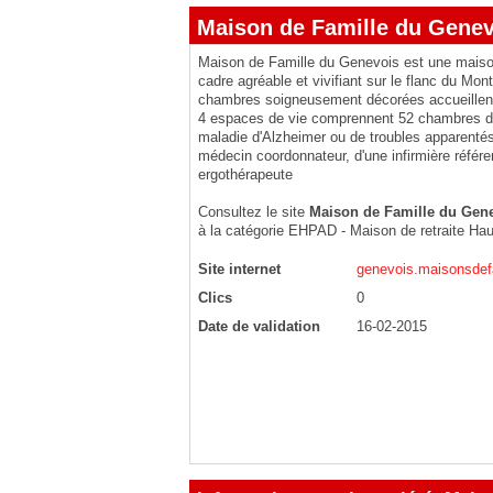
Maison de Famille du Genev
Maison de Famille du Genevois est une maison
cadre agréable et vivifiant sur le flanc du M
chambres soigneusement décorées accueillen
4 espaces de vie comprennent 52 chambres dé
maladie d'Alzheimer ou de troubles apparenté
médecin coordonnateur, d'une infirmière référen
ergothérapeute
Consultez le site
Maison de Famille du Gen
à la catégorie
EHPAD - Maison de retraite Ha
Site internet
genevois.maisonsdef
Clics
0
Date de validation
16-02-2015