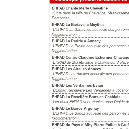
EHPAD Chante Merle Chevaline
Situé dans la ville de Chevaline, l'établis
Personnes...
EHPAD La Bartavelle Meythet
L'EHPAD La Bartavelle accueille des person
l'agglomération...
EHPAD La Prairie à Annecy
L'EHPAD La Prairie accueille des personnes 
l'agglomération...
EHPAD Centre Claudine Echernier Chavan
EHPAD de 103 lits situé à Chavanod. 3 places
EHPAD Les Airelles Annecy
L'EHPAD Les Airelles accueille des personne
l'agglomération...
EHPAD Les Verdannes Evian
L'Ehpad Résidence Les Verdannes a vocation 
EHPAD La Roselière Bons en Chablais
Les deux EHPAD sont réunies sous l’égide de
EHPAD Le Barioz Argonay
L'EHPAD Le Barioz accueille des personnes 
l'agglomération...
EHPAD du Pays d'Alby Pierre Paillet à Gruf