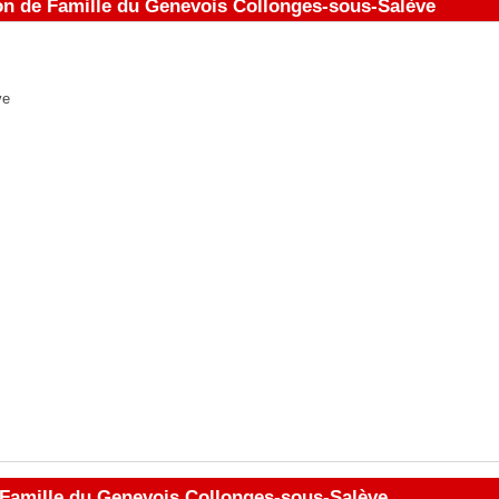
son de Famille du Genevois Collonges-sous-Salève
ve
Famille du Genevois Collonges-sous-Salève