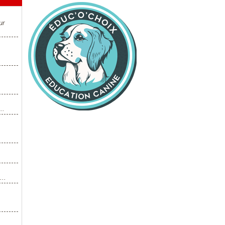
ur
..
..