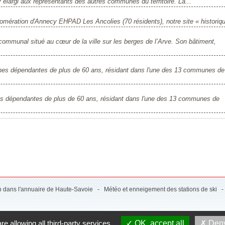
élargi aux représentants des autres communes du territoire. La...
omération d'Annecy EHPAD Les Ancolies (70 résidents), notre site « historique
communal situé au cœur de la ville sur les berges de l’Arve. Son bâtiment,
es dépendantes de plus de 60 ans, résidant dans l'une des 13 communes de
s dépendantes de plus de 60 ans, résidant dans l'une des 13 communes de
on dans l'annuaire de Haute-Savoie
-
Météo et enneigement des stations de ski
re allowing all third-party services
OK, accept all
Deny