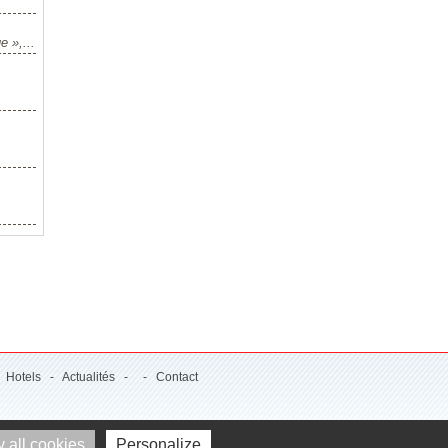
 »,...
-
Hotels
-
Actualités
- -
Contact
 all cookies
Personalize