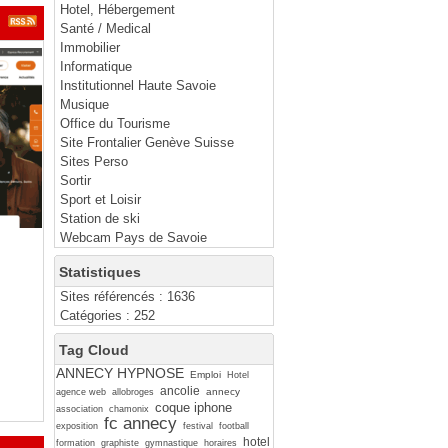
Hotel, Hébergement
Santé / Medical
Immobilier
Informatique
Institutionnel Haute Savoie
Musique
Office du Tourisme
Site Frontalier Genève Suisse
Sites Perso
Sortir
Sport et Loisir
Station de ski
Webcam Pays de Savoie
Statistiques
Sites référencés : 1636
Catégories : 252
Tag Cloud
ANNECY HYPNOSE
Emploi
Hotel
ancolie
annecy
agence web
allobroges
coque iphone
association
chamonix
fc annecy
exposition
festival
football
hotel
formation
graphiste
gymnastique
horaires