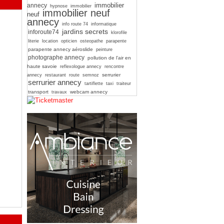
immobilier
annecy
hypnose
immobilier
immobilier neuf
neuf
annecy
info route 74
informatique
jardins secrets
inforoute74
klorofile
literie
location
opticien
osteopathe
parapente
parapente annecy aéroslide
peinture
photographe annecy
pollution de l'air en
haute savoie
reflexologue annecy
rencontre
serrurier
annecy
restaurant
route
semnoz
serrurier annecy
tartiflette
taxi
traiteur
transport
webcam annecy
travaux