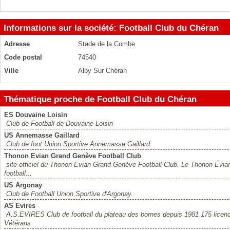
Informations sur la société: Football Club du Chéran
Adresse
Stade de la Combe
Code postal
74540
Ville
Alby Sur Chéran
Thématique proche de Football Club du Chéran
ES Douvaine Loisin
Club de Football de Douvaine Loisin
US Annemasse Gaillard
Club de foot Union Sportive Annemasse Gaillard
Thonon Evian Grand Genève Football Club
site officiel du Thonon Evian Grand Genève Football Club. Le Thonon Évia
football...
US Argonay
Club de Football Union Sportive d'Argonay.
AS Evires
A.S.EVIRES Club de football du plateau des bornes depuis 1981 175 licenc
Vétérans