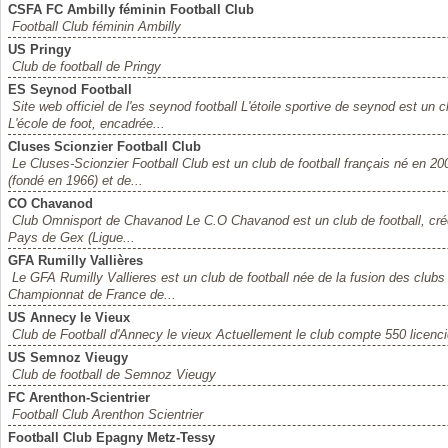
CSFA FC Ambilly féminin Football Club
Football Club féminin Ambilly
US Pringy
Club de football de Pringy
ES Seynod Football
Site web officiel de l'es seynod football L'étoile sportive de seynod est un
L'école de foot, encadrée...
Cluses Scionzier Football Club
Le Cluses-Scionzier Football Club est un club de football français né en 20
(fondé en 1966) et de...
CO Chavanod
Club Omnisport de Chavanod Le C.O Chavanod est un club de football, créé e
Pays de Gex (Ligue...
GFA Rumilly Vallières
Le GFA Rumilly Vallieres est un club de football née de la fusion des clubs d
Championnat de France de...
US Annecy le Vieux
Club de Football d'Annecy le vieux Actuellement le club compte 550 licenci
US Semnoz Vieugy
Club de football de Semnoz Vieugy
FC Arenthon-Scientrier
Football Club Arenthon Scientrier
Football Club Epagny Metz-Tessy