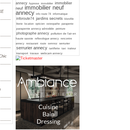
immobilier
annecy
hypnose
immobilier
immobilier neuf
neuf
UXE
annecy
info route 74
informatique
jardins secrets
inforoute74
klorofile
literie
location
opticien
osteopathe
parapente
parapente annecy aéroslide
peinture
photographe annecy
pollution de l'air en
haute savoie
reflexologue annecy
rencontre
serrurier
annecy
restaurant
route
semnoz
serrurier annecy
tartiflette
taxi
traiteur
transport
webcam annecy
travaux
Chic
u