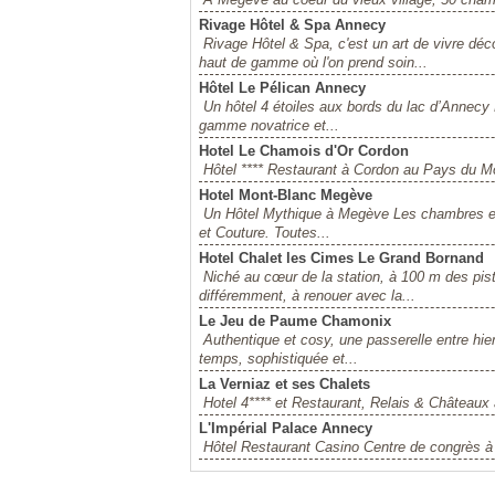
Rivage Hôtel & Spa Annecy
Rivage Hôtel & Spa, c'est un art de vivre 
haut de gamme où l'on prend soin...
Hôtel Le Pélican Annecy
Un hôtel 4 étoiles aux bords du lac d’Annecy
gamme novatrice et...
Hotel Le Chamois d'Or Cordon
Hôtel **** Restaurant à Cordon au Pays du M
Hotel Mont-Blanc Megève
Un Hôtel Mythique à Megève Les chambres et 
et Couture. Toutes...
Hotel Chalet les Cimes Le Grand Bornand
Niché au cœur de la station, à 100 m des pist
différemment, à renouer avec la...
Le Jeu de Paume Chamonix
Authentique et cosy, une passerelle entre hie
temps, sophistiquée et...
La Verniaz et ses Chalets
Hotel 4**** et Restaurant, Relais & Châteaux
L'Impérial Palace Annecy
Hôtel Restaurant Casino Centre de congrès 