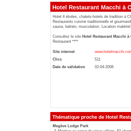
Hotel Restaurant Macchi à C
Hotel 4 étoiles, chalets-hotels de tradition à C
Restaurants cuisine traditionnelle et gourmand
sauna, balnéo, musculation. Location matériel d
Consultez le site
Hotel Restaurant Macchi à 
Restaurant ****
Site internet
www.hotelmacchi.co
Clics
511
Date de validation
02-04-2008
Thématique proche de Hotel Rest
Megève Lodge Park
A Megève au coeur du vieux village, 50 chamb