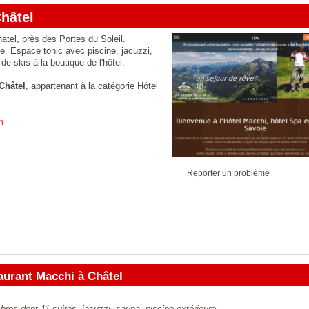
hâtel
hatel, près des Portes du Soleil.
e. Espace tonic avec piscine, jacuzzi,
e skis à la boutique de l'hôtel.
Châtel
, appartenant à la catégorie
Hôtel
m
Reporter un problème
aurant Macchi à Châtel
res dont 11 suites, jacuzzi, sauna, piscine extérieure.