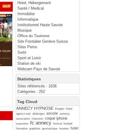
Hotel, Hébergement
Santé / Medical
Immobilier
Informatique
Institutionnel Haute Savoie
Musique
Office du Tourisme
Site Frontalier Genève Suisse
Sites Perso
Sortir
Sport et Loisir
Station de ski
Webcam Pays de Savoie
Statistiques
Sites référencés : 1636
Catégories : 252
Tag Cloud
ANNECY HYPNOSE
Emploi
Hotel
ancolie
annecy
agence web
allobroges
coque iphone
association
chamonix
fc annecy
exposition
festival
football
hotel
formation
graphiste
gymnastique
horaires