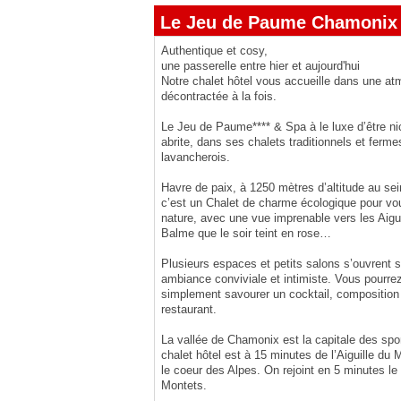
Le Jeu de Paume Chamonix
Authentique et cosy,
une passerelle entre hier et aujourd'hui
Notre chalet hôtel vous accueille dans une a
décontractée à la fois.
Le Jeu de Paume**** & Spa à le luxe d’être n
abrite, dans ses chalets traditionnels et ferme
lavancherois.
Havre de paix, à 1250 mètres d’altitude au se
c’est un Chalet de charme écologique pour vou
nature, avec une vue imprenable vers les Aigu
Balme que le soir teint en rose…
Plusieurs espaces et petits salons s’ouvrent s
ambiance conviviale et intimiste. Vous pourrez 
simplement savourer un cocktail, composition
restaurant.
La vallée de Chamonix est la capitale des spor
chalet hôtel est à 15 minutes de l’Aiguille du 
le coeur des Alpes. On rejoint en 5 minutes l
Montets.