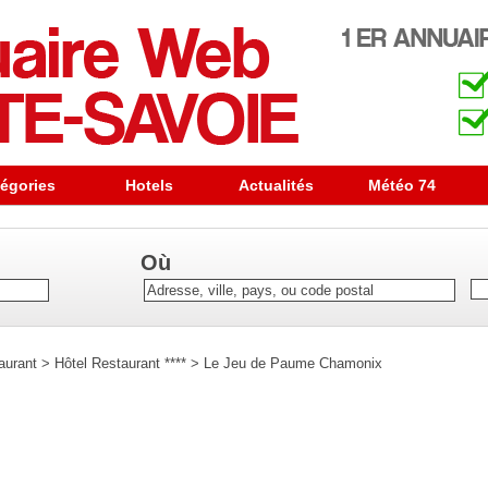
égories
Hotels
Actualités
Météo 74
Où
aurant
>
Hôtel Restaurant ****
>
Le Jeu de Paume Chamonix