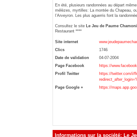
En été, plusieurs randonnées au départ même d
mélèzes, myrtilles: La montée du Chapeau, ou
l’Arveyron. Les plus aguerris font la randonnée
Consultez le site
Le Jeu de Paume Chamoni
Restaurant ****
Site internet
www.jeudepaumecha
Clics
1746
Date de validation
04-07-2004
Page Facebook
https://www.faceboo
Profil Twitter
https://twitter.com/i/f
redirect_after_logi
Page Google +
https://maps.app.go
Informations sur la société: Le 