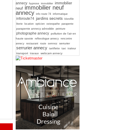
immobilier
annecy
hypnose
immobilier
immobilier neuf
neuf
annecy
info route 74
informatique
jardins secrets
inforoute74
klorofile
literie
location
opticien
osteopathe
parapente
parapente annecy aéroslide
peinture
photographe annecy
pollution de l'air en
haute savoie
reflexologue annecy
rencontre
serrurier
annecy
restaurant
route
semnoz
serrurier annecy
tartiflette
taxi
traiteur
transport
webcam annecy
travaux