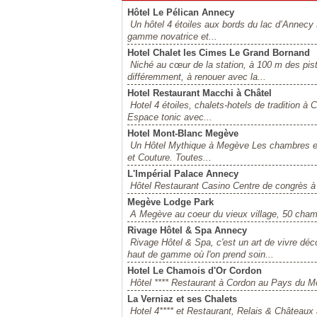
Hôtel Le Pélican Annecy
Un hôtel 4 étoiles aux bords du lac d’Annecy
gamme novatrice et...
Hotel Chalet les Cimes Le Grand Bornand
Niché au cœur de la station, à 100 m des pist
différemment, à renouer avec la...
Hotel Restaurant Macchi à Châtel
Hotel 4 étoiles, chalets-hotels de tradition à
Espace tonic avec...
Hotel Mont-Blanc Megève
Un Hôtel Mythique à Megève Les chambres et 
et Couture. Toutes...
L'Impérial Palace Annecy
Hôtel Restaurant Casino Centre de congrès 
Megève Lodge Park
A Megève au coeur du vieux village, 50 chamb
Rivage Hôtel & Spa Annecy
Rivage Hôtel & Spa, c'est un art de vivre 
haut de gamme où l'on prend soin...
Hotel Le Chamois d'Or Cordon
Hôtel **** Restaurant à Cordon au Pays du M
La Verniaz et ses Chalets
Hotel 4**** et Restaurant, Relais & Châteaux