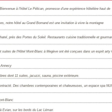
 Bienvenue à l’hôtel Le Pélican, promesse d’une expérience hôtelière haut de
es, notre hôtel au Grand Bornand est une invitation à vivre la montagne
 Chatel, près des Portes du Soleil. Restaurants cuisine traditionnelle et gourma
suites de l'Hôtel Mont-Blanc à Megève ont été conçues dans un esprit arty 
à Annecy
res dont 11 suites, jacuzzi, sauna, piscine extérieure.
décontracté. Des chambres contemporaines et chaleureuses, un espace spa N
ont-Blanc
 à Evian, sur les bords du Lac Léman