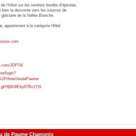
e l’hôtel sur les sentiers bordés d’épicéas,
 bien la descente vers les sources de
 glaciaire de la Vallée Blanche.
x
, appartenant à la catégorie
Hôtel
monix.com
k.com/JDP74/
low/login?
n=%2FHotelJeudePaume
o.gl/Hfj8U8Ekp5TBv1Tt5
Jeu de Paume Chamonix