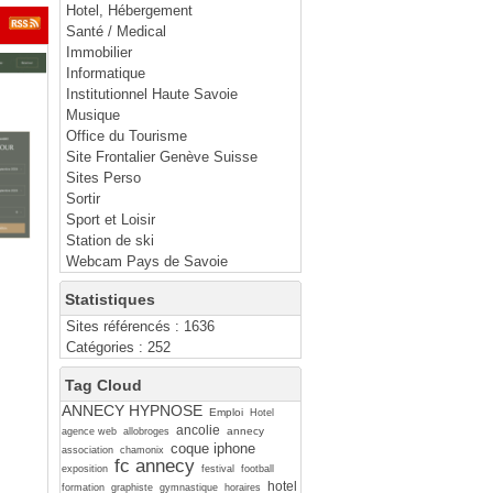
Hotel, Hébergement
Santé / Medical
Immobilier
Informatique
Institutionnel Haute Savoie
Musique
Office du Tourisme
Site Frontalier Genève Suisse
Sites Perso
Sortir
Sport et Loisir
Station de ski
Webcam Pays de Savoie
Statistiques
Sites référencés : 1636
Catégories : 252
Tag Cloud
ANNECY HYPNOSE
Emploi
Hotel
ancolie
annecy
agence web
allobroges
coque iphone
association
chamonix
fc annecy
exposition
festival
football
hotel
formation
graphiste
gymnastique
horaires