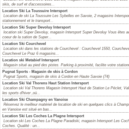
skis, de surf et d'accessoires...
Location Ski La Toussuire Intersport
Location de ski La Toussuire Les Sybelles en Savoie, 2 magasins Intersport 
stationnement et le transport...
Location Ski Super Devoluy Intersport
location ski Super Devoluy, magasin Intersport Super Devoluy Vous êtes ac
coeur de la sation de Super...
Location Ski Courchevel
Location ski dans les stations de Courchevel : Courchevel 1550, Courchev
Courchevel Le Praz 6 magasins...
Location ski Metabief Intersport
Magasin situé au pied des pistes. Parking à proximité, facilite votre stationn
Pugnat Sports - Magasin de skis à Cordon
Pugnat Sports, magasin de skis à Cordon en Haute Savoie (74)
Location Ski Val Thorens Haut Station Intersport
Location ski Val Thorens Magasin Intersport Haut de Station Le Péclet, Va
les sports d'hiver ,où...
Location Ski Champagny en Vanoise
Réservez le meilleur matériel de location de ski en quelques clics à Ch
en Vanoise est situé en bas...
Location Ski Les Coches La Plagne Intersport
Location ski Les Coches La Plagne Paradiski, magasin Intersport Les Coche
Coches. Qualité : un...