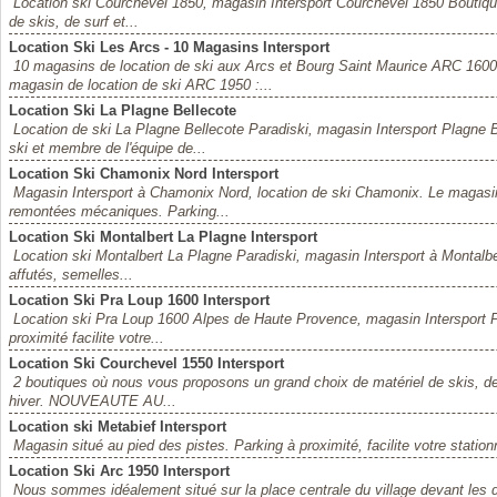
Location ski Courchevel 1850, magasin Intersport Courchevel 1850 Boutiq
de skis, de surf et...
Location Ski Les Arcs - 10 Magasins Intersport
10 magasins de location de ski aux Arcs et Bourg Saint Maurice ARC 1600
magasin de location de ski ARC 1950 :...
Location Ski La Plagne Bellecote
Location de ski La Plagne Bellecote Paradiski, magasin Intersport Plagne 
ski et membre de l'équipe de...
Location Ski Chamonix Nord Intersport
Magasin Intersport à Chamonix Nord, location de ski Chamonix. Le magasin
remontées mécaniques. Parking...
Location Ski Montalbert La Plagne Intersport
Location ski Montalbert La Plagne Paradiski, magasin Intersport à Montalbert 
affutés, semelles...
Location Ski Pra Loup 1600 Intersport
Location ski Pra Loup 1600 Alpes de Haute Provence, magasin Intersport P
proximité facilite votre...
Location Ski Courchevel 1550 Intersport
2 boutiques où nous vous proposons un grand choix de matériel de skis, de s
hiver. NOUVEAUTE AU...
Location ski Metabief Intersport
Magasin situé au pied des pistes. Parking à proximité, facilite votre stationn
Location Ski Arc 1950 Intersport
Nous sommes idéalement situé sur la place centrale du village devant les 