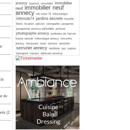
immobilier
annecy
hypnose
immobilier
immobilier neuf
neuf
annecy
info route 74
informatique
jardins secrets
inforoute74
klorofile
literie
location
opticien
osteopathe
parapente
parapente annecy aéroslide
peinture
photographe annecy
pollution de l'air en
haute savoie
reflexologue annecy
rencontre
serrurier
annecy
restaurant
route
semnoz
ue
serrurier annecy
tartiflette
taxi
traiteur
transport
webcam annecy
travaux
 la
ée du
nis (1