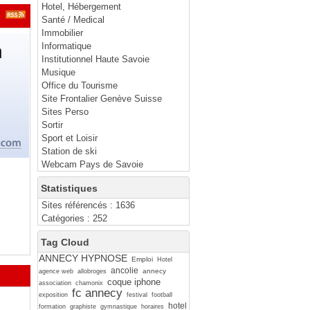
Hotel, Hébergement
Santé / Medical
Immobilier
Informatique
Institutionnel Haute Savoie
Musique
Office du Tourisme
Site Frontalier Genève Suisse
Sites Perso
Sortir
Sport et Loisir
Station de ski
Webcam Pays de Savoie
Statistiques
Sites référencés : 1636
Catégories : 252
Tag Cloud
ANNECY HYPNOSE
Emploi
Hotel
ancolie
annecy
agence web
allobroges
coque iphone
association
chamonix
fc annecy
exposition
festival
football
hotel
formation
graphiste
gymnastique
horaires