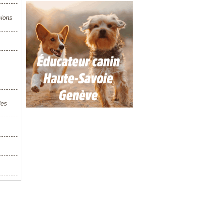
sions
les