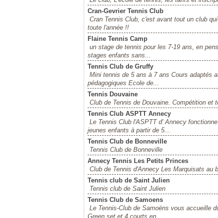
Cran-Gevrier Tennis Club
Cran Tennis Club, c'est avant tout un club q
toute l'année !!
Flaine Tennis Camp
un stage de tennis pour les 7-19 ans, en pen
stages enfants sans...
Tennis Club de Gruffy
Mini tennis de 5 ans à 7 ans Cours adaptés a
pédagogiques Ecole de...
Tennis Douvaine
Club de Tennis de Douvaine. Compétition et t
Tennis Club ASPTT Annecy
Le Tennis Club l'ASPTT d' Annecy fonctionne e
jeunes enfants à partir de 5...
Tennis Club de Bonneville
Tennis Club de Bonneville
Annecy Tennis Les Petits Princes
Club de Tennis d'Annecy Les Marquisats au b
Tennis club de Saint Julien
Tennis club de Saint Julien
Tennis Club de Samoens
Le Tennis-Club de Samoëns vous accueille du 
Green set et 4 courts en...