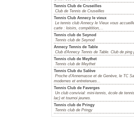
Tennis Club de Cruseilles
Club de Tennis de Cruseilles
Tennis Club Annecy le vieux
Le tennis club Annecy le Vieux vous accueill
carte : loisirs, compétition,...
Tennis club de Seynod
Tennis club de Seynod
Annecy Tennis de Table
Club d'Annecy Tennis de Table. Club de ping
Tennis club de Meythet
Tennis club de Meythet
Tennis Club du Salève
Proche d’Annemasse et de Genève, le TC Salè
modernes et entretenues...
Tennis Club de Faverges
Un club convivial: mini-tennis, école de tennis
lac) et tournoi jeunes.
Tennis club de Pringy
Tennis club de Pringy