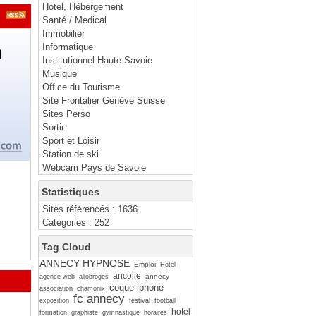
Hotel, Hébergement
Santé / Medical
Immobilier
Informatique
Institutionnel Haute Savoie
Musique
Office du Tourisme
Site Frontalier Genève Suisse
Sites Perso
Sortir
Sport et Loisir
Station de ski
Webcam Pays de Savoie
Statistiques
Sites référencés : 1636
Catégories : 252
Tag Cloud
ANNECY HYPNOSE
Emploi
Hotel
ancolie
annecy
agence web
allobroges
coque iphone
association
chamonix
fc annecy
exposition
festival
football
hotel
formation
graphiste
gymnastique
horaires