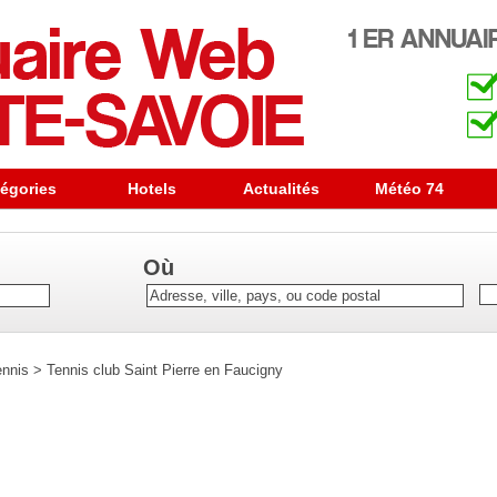
égories
Hotels
Actualités
Météo 74
Où
ennis
>
Tennis club Saint Pierre en Faucigny