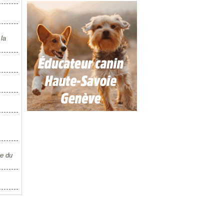
 la
ée du