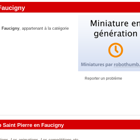
 Faucigny
n Faucigny
, appartenant à la catégorie
Reporter un problème
 Saint Pierre en Faucigny
iptions, Les animations, Les compétitions etc...