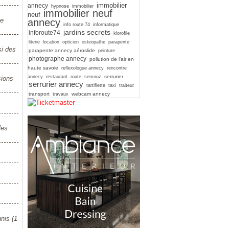
immobilier
annecy
hypnose
immobilier
immobilier neuf
neuf
ue
annecy
info route 74
informatique
jardins secrets
inforoute74
klorofile
literie
location
opticien
osteopathe
parapente
si des
parapente annecy aéroslide
peinture
photographe annecy
pollution de l'air en
haute savoie
reflexologue annecy
rencontre
serrurier
annecy
restaurant
route
semnoz
sions
serrurier annecy
tartiflette
taxi
traiteur
transport
webcam annecy
travaux
les
nis (1