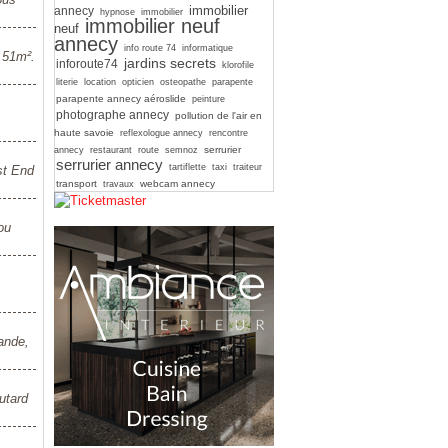
immobilier
annecy
hypnose
immobilier
immobilier neuf
neuf
annecy
info route 74
informatique
e 51m².
jardins secrets
inforoute74
klorofile
literie
location
opticien
osteopathe
parapente
parapente annecy aéroslide
peinture
photographe annecy
pollution de l'air en
haute savoie
reflexologue annecy
rencontre
serrurier
annecy
restaurant
route
semnoz
serrurier annecy
tartiflette
taxi
traiteur
st End
transport
webcam annecy
travaux
ou
ande,
utard