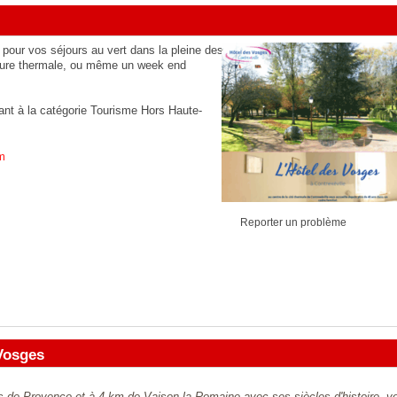
 pour vos séjours au vert dans la pleine des
 cure thermale, ou même un week end
ant à la catégorie
Tourisme Hors Haute-
m
Reporter un problème
Vosges
s de Provence et à 4 km de Vaison la Romaine avec ses siècles d'histoire, v