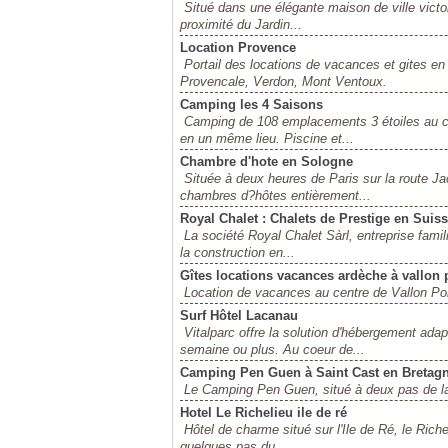
Situé dans une élégante maison de ville victor
proximité du Jardin...
Location Provence
Portail des locations de vacances et gites e
Provencale, Verdon, Mont Ventoux.
Camping les 4 Saisons
Camping de 108 emplacements 3 étoiles au co
en un même lieu. Piscine et...
Chambre d'hote en Sologne
Située à deux heures de Paris sur la route J
chambres d?hôtes entièrement...
Royal Chalet : Chalets de Prestige en Suis
La société Royal Chalet Sàrl, entreprise fami
la construction en...
Gîtes locations vacances ardèche à vallon p
Location de vacances au centre de Vallon Pont
Surf Hôtel Lacanau
Vitalparc offre la solution d'hébergement ad
semaine ou plus. Au coeur de...
Camping Pen Guen à Saint Cast en Bretag
Le Camping Pen Guen, situé à deux pas de l
Hotel Le Richelieu ile de ré
Hôtel de charme situé sur l'Ile de Ré, le Richel
quelques pas du...