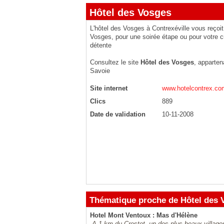
Hôtel des Vosges
L'hôtel des Vosges à Contrexéville vous reçoit
Vosges, pour une soirée étape ou pour votre
détente
Consultez le site
Hôtel des Vosges
, apparten
Savoie
Site internet
www.hotelcontrex.co
Clics
889
Date de validation
10-11-2008
Thématique proche de Hôtel des 
Hotel Mont Ventoux : Mas d'Hélène
A 1 km du Crestet, un des plus beaux village