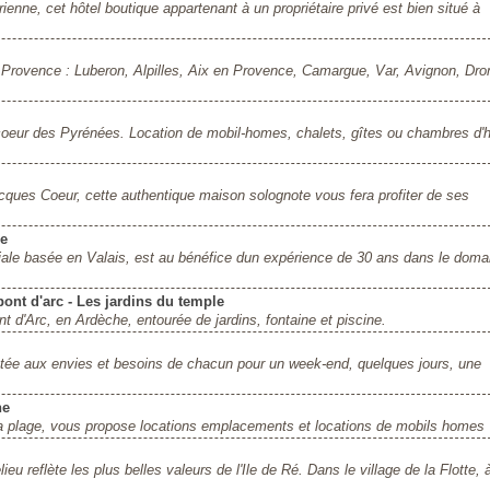
ienne, cet hôtel boutique appartenant à un propriétaire privé est bien situé à
n Provence : Luberon, Alpilles, Aix en Provence, Camargue, Var, Avignon, Dr
eur des Pyrénées. Location de mobil-homes, chalets, gîtes ou chambres d'h
acques Coeur, cette authentique maison solognote vous fera profiter de ses
se
liale basée en Valais, est au bénéfice dun expérience de 30 ans dans le doma
ont d'arc - Les jardins du temple
 d'Arc, en Ardèche, entourée de jardins, fontaine et piscine.
aptée aux envies et besoins de chacun pour un week-end, quelques jours, une
ne
a plage, vous propose locations emplacements et locations de mobils homes
ieu reflète les plus belles valeurs de l'Ile de Ré. Dans le village de la Flotte, 