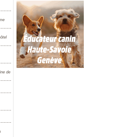
ome
ôtel
ine de
à