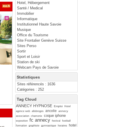
Hotel, Hébergement
Santé / Medical
Immobilier
Informatique
Institutionnel Haute Savoie
Musique
Office du Tourisme
Site Frontalier Genève Suisse
Sites Perso
Sortir
Sport et Loisir
Station de ski
Webcam Pays de Savoie
Statistiques
Sites référencés : 1636
Catégories : 252
Tag Cloud
ANNECY HYPNOSE
Emploi
Hotel
ancolie
annecy
agence web
allobroges
coque iphone
association
chamonix
fc annecy
exposition
festival
football
hotel
formation
graphiste
gymnastique
horaires
ous