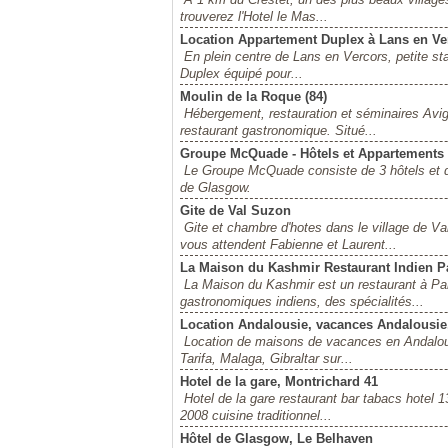
trouverez l'Hotel le Mas...
Location Appartement Duplex à Lans en Ve
En plein centre de Lans en Vercors, petite sta
Duplex équipé pour...
Moulin de la Roque (84)
Hébergement, restauration et séminaires Avig
restaurant gastronomique. Situé...
Groupe McQuade - Hôtels et Appartements
Le Groupe McQuade consiste de 3 hôtels et de
de Glasgow.
Gite de Val Suzon
Gite et chambre d'hotes dans le village de 
vous attendent Fabienne et Laurent...
La Maison du Kashmir Restaurant Indien Pa
La Maison du Kashmir est un restaurant à Par
gastronomiques indiens, des spécialités...
Location Andalousie, vacances Andalousie,
Location de maisons de vacances en Andalousi
Tarifa, Malaga, Gibraltar sur...
Hotel de la gare, Montrichard 41
Hotel de la gare restaurant bar tabacs hotel 
2008 cuisine traditionnel...
Hôtel de Glasgow, Le Belhaven