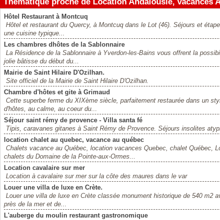
Thématique proche de Location Andalousie, vacances An
Hôtel Restaurant à Montcuq
Hôtel et restaurant du Quercy, à Montcuq dans le Lot (46). Séjours et étapes
une cuisine typique...
Les chambres dhôtes de la Sablonnaire
La Résidence de la Sablonnaire à Yverdon-les-Bains vous offrent la possibi
jolie bâtisse du début du...
Mairie de Saint Hilaire D'Ozilhan.
Site officiel de la Mairie de Saint Hilaire D'Ozilhan.
Chambre d'hôtes et gite à Grimaud
Cette superbe ferme du XIXème siècle, parfaitement restaurée dans un st
d'hôtes, au calme, au coeur du...
Séjour saint rémy de provence - Villa santa fé
Tipis, caravanes gitanes à Saint Rémy de Provence. Séjours insolites atypi
location chalet au quebec, vacance au québec
Chalets vacance au Québec, location vacances Quebec, chalet Québec, L
chalets du Domaine de la Pointe-aux-Ormes...
Location cavalaire sur mer
Location à cavalaire sur mer sur la côte des maures dans le var
Louer une villa de luxe en Crète.
Louer une villa de luxe en Crète classée monument historique de 540 m2 av
près de la mer et de...
L'auberge du moulin restaurant gastronomique