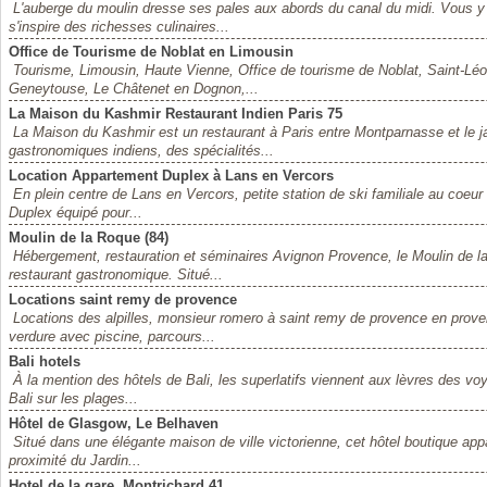
L'auberge du moulin dresse ses pales aux abords du canal du midi. Vous y
s'inspire des richesses culinaires...
Office de Tourisme de Noblat en Limousin
Tourisme, Limousin, Haute Vienne, Office de tourisme de Noblat, Saint-Lé
Geneytouse, Le Châtenet en Dognon,...
La Maison du Kashmir Restaurant Indien Paris 75
La Maison du Kashmir est un restaurant à Paris entre Montparnasse et le 
gastronomiques indiens, des spécialités...
Location Appartement Duplex à Lans en Vercors
En plein centre de Lans en Vercors, petite station de ski familiale au coeur
Duplex équipé pour...
Moulin de la Roque (84)
Hébergement, restauration et séminaires Avignon Provence, le Moulin de la
restaurant gastronomique. Situé...
Locations saint remy de provence
Locations des alpilles, monsieur romero à saint remy de provence en proven
verdure avec piscine, parcours...
Bali hotels
À la mention des hôtels de Bali, les superlatifs viennent aux lèvres des 
Bali sur les plages...
Hôtel de Glasgow, Le Belhaven
Situé dans une élégante maison de ville victorienne, cet hôtel boutique appa
proximité du Jardin...
Hotel de la gare, Montrichard 41