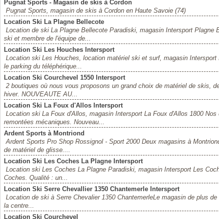
Pugnat Sports - Magasin de skis à Cordon
Pugnat Sports, magasin de skis à Cordon en Haute Savoie (74)
Location Ski La Plagne Bellecote
Location de ski La Plagne Bellecote Paradiski, magasin Intersport Plagne 
ski et membre de l'équipe de...
Location Ski Les Houches Intersport
Location ski Les Houches, location matériel ski et surf, magasin Inters
le parking du téléphérique...
Location Ski Courchevel 1550 Intersport
2 boutiques où nous vous proposons un grand choix de matériel de skis, de s
hiver. NOUVEAUTE AU...
Location Ski La Foux d'Allos Intersport
Location ski La Foux d'Allos, magasin Intersport La Foux d'Allos 1800 No
remontées mécaniques. Nouveau...
Ardent Sports à Montriond
Ardent Sports Pro Shop Rossignol - Sport 2000 Deux magasins à Montriond 
de matériel de glisse....
Location Ski Les Coches La Plagne Intersport
Location ski Les Coches La Plagne Paradiski, magasin Intersport Les Coche
Coches. Qualité : un...
Location Ski Serre Chevallier 1350 Chantemerle Intersport
Location de ski à Serre Chevalier 1350 ChantemerleLe magasin de plus de 
la centre...
Location Ski Courchevel