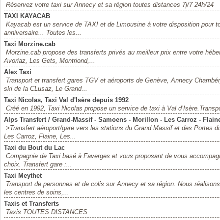
Réservez votre taxi sur Annecy et sa région toutes distances 7j/7 24h/24
TAXI KAYACAB
Kayacab est un service de TAXI et de Limousine à votre disposition pour to
anniversaire... Toutes les...
Taxi Morzine.cab
Morzine.cab propose des transferts privés au meilleur prix entre votre héb
Avoriaz, Les Gets, Montriond,...
Alex Taxi
Transport et transfert gares TGV et aéroports de Genève, Annecy Chambér
ski de la CLusaz, Le Grand...
Taxi Nicolas, Taxi Val d'Isère depuis 1992
Créé en 1992, Taxi Nicolas propose un service de taxi à Val d’Isère.Transport
Alps Transfert / Grand-Massif - Samoens - Morillon - Les Carroz - Flain
>Transfert aéroport/gare vers les stations du Grand Massif et des Portes 
Les Carroz, Flaine, Les...
Taxi du Bout du Lac
Compagnie de Taxi basé à Faverges et vous proposant de vous accompagner
choix. Transfert gare :...
Taxi Meythet
Transport de personnes et de colis sur Annecy et sa région. Nous réalisons
les centres de soins,...
Taxis et Transferts
Taxis TOUTES DISTANCES