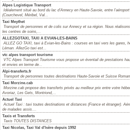
Alpes Logistique Transport
Idéalement situé au bord du lac d’Annecy en Haute-Savoie, entre l’aéroport
(Courchevel, Méribel, Val...
Taxi Meythet
Transport de personnes et de colis sur Annecy et sa région. Nous réalisons
les centres de soins,...
ALLEZGOTAXI, TAXI A EVIAN-LES-BAINS
ALLEZ GO TAXI, taxi à Evian-les-Bains : courses en taxi vers les gares, hô
Léman. AllezGo taxi est...
vtc alpes transport tourisme
VTC Alpes Transport Tourisme vous propose un éventail de prestations ha
et envies en terme de...
Alpi-transferts.fr
Transport de personnes toutes destinations Haute-Savoie et Suisse Roman
Taxi Morzine.cab
Morzine.cab propose des transferts privés au meilleur prix entre votre héb
Avoriaz, Les Gets, Montriond,...
Actuel Taxi
Actuel Taxi : taxi toutes destinations et distances (France et étranger). Aéro
de malades assis....
Taxis et Transferts
Taxis TOUTES DISTANCES
Taxi Nicolas, Taxi Val d'Isère depuis 1992