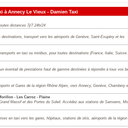
i à Annecy Le Vieux - Damien Taxi
toutes distances 7j/7 24h/24
destinations, transport vers les aéroports de Genève, Saint-Exupéry et les
ansports en taxi ou minibus, pour toutes destinations (France, Italie, Suisse..
n éventail de prestations haut de gamme destinées à répondre à tous vos b
roports et Gares de la région Rhône Alpes, vers Annecy, Genève, Chambery e
orillon - Les Carroz - Flaine
u Grand Massif et des Portes du Soleil. Accédez aux stations de Samoens, Mor
es en taxi vers les gares, hôpitaux, stations de skis, aéroports de la région