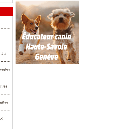
.) à
esoins
t les
illon,
 du