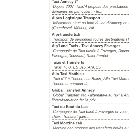
Taxi Annecy 74
Depuis 2007, Taxi74 propose des prestation
domaines en particulier : - le...
Alpes Logistique Transport
Idéalement situé au bord du lac d’Annecy en 
(Courchevel, Méribel, Val...
Alpi-transferts.fr
Transport de personnes toutes destinations 
Alp'Land Taxis - Taxi Annecy Faverges
Compagnie de Taxi basée à Faverges, Doussar
Faverges,Doussard, Saint Ferréol...
Taxis et Transferts
Taxis TOUTES DISTANCES
Allo Taxi Matthieu
Taxi n°7 à Thonon Les Bains, Allo Taxi Matthi
Thonon et aéroport de...
Global Transfert Annecy
Global Transfert Vtc - alternative au taxi à An
libre(réservation facile,prix...
Taxi du Bout du Lac
Compagnie de Taxi basé à Faverges et vous p
choix. Transfert gare :...
Taxi Morzine.cab
Morzine.cab propose des transferts privés au 