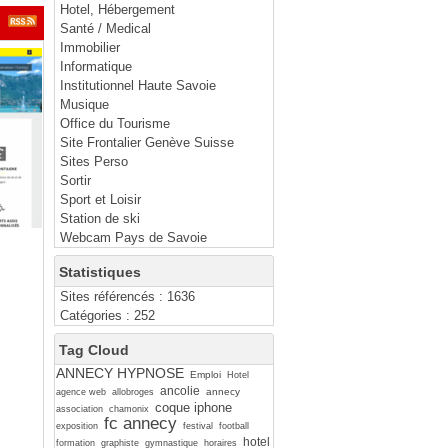
Hotel, Hébergement
Santé / Medical
Immobilier
Informatique
Institutionnel Haute Savoie
Musique
Office du Tourisme
Site Frontalier Genève Suisse
Sites Perso
Sortir
Sport et Loisir
Station de ski
Webcam Pays de Savoie
Statistiques
Sites référencés : 1636
Catégories : 252
Tag Cloud
ANNECY HYPNOSE
Emploi
Hotel
ancolie
annecy
agence web
allobroges
coque iphone
association
chamonix
fc annecy
exposition
festival
football
hotel
formation
graphiste
gymnastique
horaires