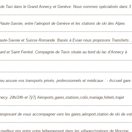
s de Taxi dans le Grand Annecy et Genève. Nous sommes spécialisés dans 3
Haute-Savoie, entre l’aéroport de Genève et les stations de ski des Alpes
Haute-Savoie et Suisse Romande. Basés à Evian nous proposons Transferts..
d et Saint Ferréol. Compagnie de Taxis située au bord du lac d’Annecy à
eu assure vos transports privés, professionnels et médicaux : - Accueil gare
necy. 24h/24h et 7j/7j Aéroports,gares,stations,colis,mariage,hôtels,trajet
roposant de vous accompagner vers les gares,aéroport,station de ski de vot
meilleur prix entre votre hébergement dans les villages/stations de Morzine,