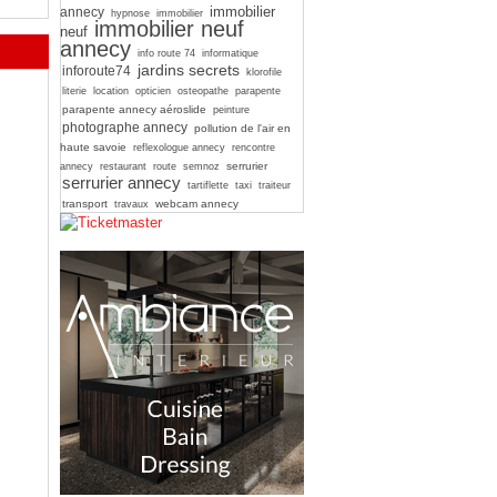
immobilier
annecy
hypnose
immobilier
immobilier neuf
neuf
annecy
info route 74
informatique
jardins secrets
inforoute74
klorofile
literie
location
opticien
osteopathe
parapente
parapente annecy aéroslide
peinture
photographe annecy
pollution de l'air en
haute savoie
reflexologue annecy
rencontre
serrurier
annecy
restaurant
route
semnoz
serrurier annecy
tartiflette
taxi
traiteur
transport
webcam annecy
travaux