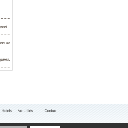
sport
ons de
 gares,
-
Hotels
-
Actualités
- -
Contact