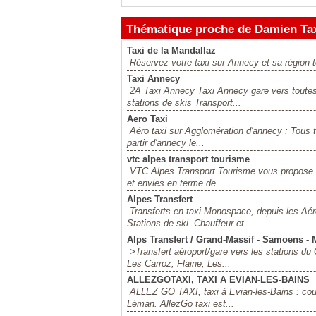
Thématique proche de Damien Tax
Taxi de la Mandallaz
Réservez votre taxi sur Annecy et sa région 
Taxi Annecy
2A Taxi Annecy Taxi Annecy gare vers toutes 
stations de skis Transport...
Aero Taxi
Aéro taxi sur Agglomération d'annecy : Tous tr
partir d'annecy le...
vtc alpes transport tourisme
VTC Alpes Transport Tourisme vous propose u
et envies en terme de...
Alpes Transfert
Transferts en taxi Monospace, depuis les Aé
Stations de ski. Chauffeur et...
Alps Transfert / Grand-Massif - Samoens - M
>Transfert aéroport/gare vers les stations d
Les Carroz, Flaine, Les...
ALLEZGOTAXI, TAXI A EVIAN-LES-BAINS
ALLEZ GO TAXI, taxi à Evian-les-Bains : cours
Léman. AllezGo taxi est...