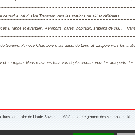
de taxi à Val d’Isère.Transport vers les stations de ski et différents...
nces (France et étranger). Aéroports, gares, hôpitaux, stations de ski, ... Tran
ts de Genève, Annecy Chambéry mais aussi de Lyon St Exupéry vers les stati
y et sa région. Nous réalisons tous vos déplacements vers les aéroports, les
on dans l'annuaire de Haute-Savoie
-
Météo et enneigement des stations de ski